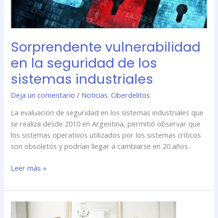
sistemas
industriales
Sorprendente vulnerabilidad
en la seguridad de los
sistemas industriales
Deja un comentario
/
Noticias. Ciberdelitos
La evaluación de seguridad en los sistemas industriales que
se realiza desde 2010 en Argentina, permitió observar que
los sistemas operativos utilizados por los sistemas críticos
son obsoletos y podrían llegar a cambiarse en 20 años.
Leer más »
Estudio
demuestra