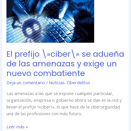
prefijo
\»ciber\»
se
adueña
de
las
amenazas
y
El prefijo \»ciber\» se adueña
exige
de las amenazas y exige un
un
nuevo combatiente
nuevo
combatiente
Deja un comentario
/
Noticias. Ciberdelitos
Las amenazas a las que se expone cualquier particular,
organización, empresa o gobierno ahora se dan en la red y
llevan el prefijo \»ciber\», lo que hace de la ciberseguridad
una de las profesiones con más futuro.
Leer más »