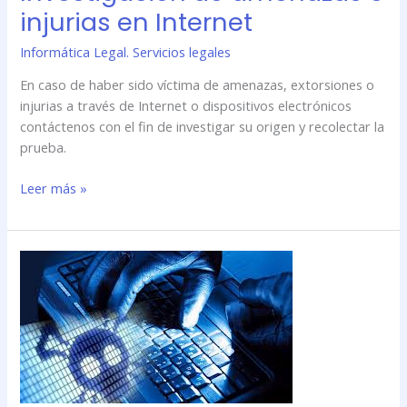
injurias en Internet
Informática Legal. Servicios legales
En caso de haber sido víctima de amenazas, extorsiones o
injurias a través de Internet o dispositivos electrónicos
contáctenos con el fin de investigar su origen y recolectar la
prueba.
Leer más »
El
prefijo
\»ciber\»
se
adueña
de
las
amenazas