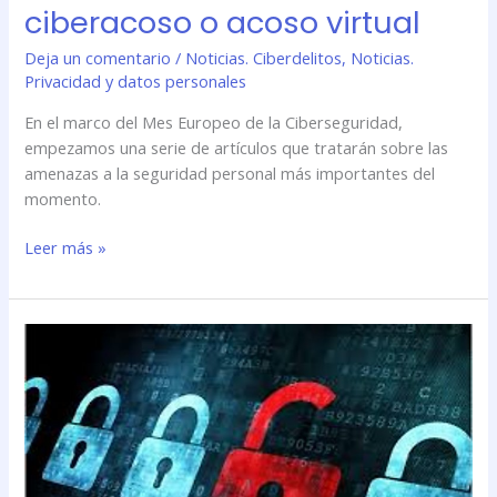
ciberacoso o acoso virtual
Deja un comentario
/
Noticias. Ciberdelitos
,
Noticias.
Privacidad y datos personales
En el marco del Mes Europeo de la Ciberseguridad,
empezamos una serie de artículos que tratarán sobre las
amenazas a la seguridad personal más importantes del
momento.
Leer más »
Sorprendente
vulnerabilidad
en
la
seguridad
de
los