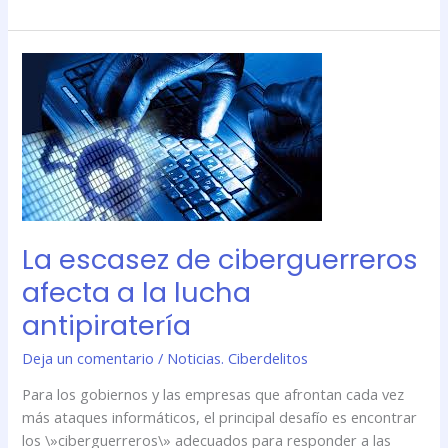
La
escasez
de
ciberguerreros
afecta
a
la
lucha
antipiratería
La escasez de ciberguerreros
afecta a la lucha
antipiratería
Deja un comentario
/
Noticias. Ciberdelitos
Para los gobiernos y las empresas que afrontan cada vez
más ataques informáticos, el principal desafío es encontrar
los \»ciberguerreros\» adecuados para responder a las