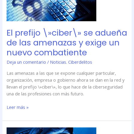
adueña
de
las
amenazas
y
El prefijo \»ciber\» se adueña
exige
de las amenazas y exige un
un
nuevo combatiente
nuevo
combatiente
Deja un comentario
/
Noticias. Ciberdelitos
Las amenazas a las que se expone cualquier particular,
organización, empresa o gobierno ahora se dan en la red y
llevan el prefijo \»ciber\», lo que hace de la ciberseguridad
una de las profesiones con más futuro.
Leer más »
El