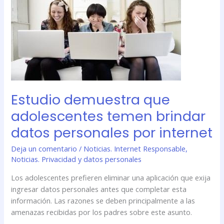
que
adolescentes
temen
brindar
datos
personales
por
internet
Estudio demuestra que
adolescentes temen brindar
datos personales por internet
Deja un comentario
/
Noticias. Internet Responsable
,
Noticias. Privacidad y datos personales
Los adolescentes prefieren eliminar una aplicación que exija
ingresar datos personales antes que completar esta
información. Las razones se deben principalmente a las
amenazas recibidas por los padres sobre este asunto.