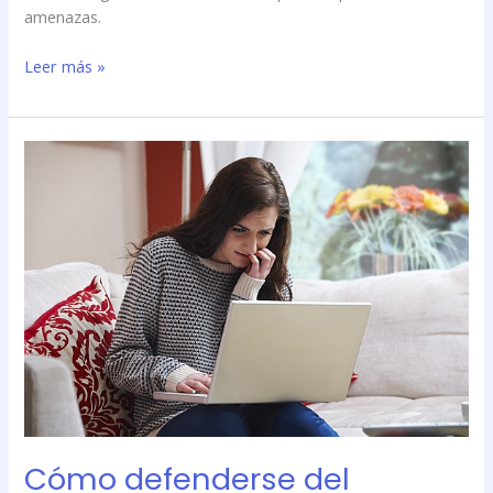
amenazas.
Leer más »
Cómo
defenderse
del
ciberacoso
o
acoso
virtual
Cómo defenderse del