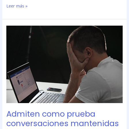
Leer más »
Admiten
como
prueba
conversaciones
mantenidas
a
través
de
Facebook
al
confirmar
procesamiento
por
Admiten como prueba
amenazas
conversaciones mantenidas