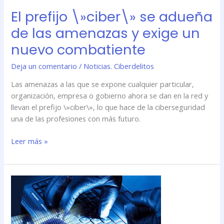
y
El prefijo \»ciber\» se adueña
exige
de las amenazas y exige un
un
nuevo combatiente
nuevo
combatiente
Deja un comentario
/
Noticias. Ciberdelitos
Las amenazas a las que se expone cualquier particular,
organización, empresa o gobierno ahora se dan en la red y
llevan el prefijo \»ciber\», lo que hace de la ciberseguridad
una de las profesiones con más futuro.
Leer más »
El
prefijo
\»ciber\»
se