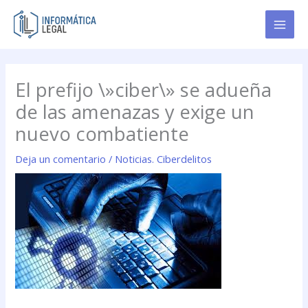
Ir
al
contenido
El prefijo \»ciber\» se adueña
de las amenazas y exige un
nuevo combatiente
Deja un comentario
/
Noticias. Ciberdelitos