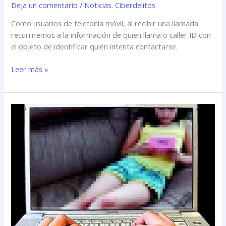
Deja un comentario
/
Noticias. Ciberdelitos
Como usuarios de telefonía móvil, al recibir una llamada
recurriremos a la información de quien llama o caller ID con
el objeto de identificar quién intenta contactarse.
Leer más »
Perspectivas
legales
sobre
la
pornografía
infantil
en
la
web