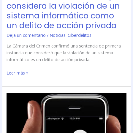
considera la violación de un
sistema informático como
un delito de acción privada
Deja un comentario
/
Noticias. Ciberdelitos
La Cámara del Crimen confirmó una sentencia de primera
instancia que consideró que la violación de un sistema
informático es un delito de acción privada.
Leer más »
Identidad
a
la
carta
o
cómo