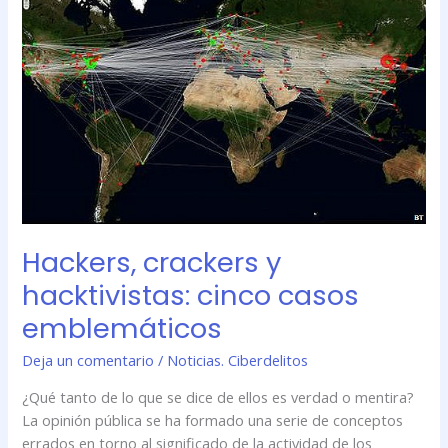
Hackers,
crackers
y
hacktivistas:
cinco
casos
emblemáticos
Hackers, crackers y
hacktivistas: cinco casos
emblemáticos
Deja un comentario
/
Noticias. Ciberdelitos
¿Qué tanto de lo que se dice de ellos es verdad o mentira?
La opinión pública se ha formado una serie de conceptos
errados en torno al significado de la actividad de los