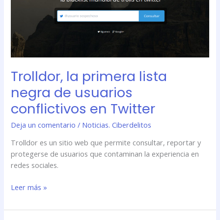
negra
de
usuarios
conflictivos
en
Twitter
Trolldor, la primera lista
negra de usuarios
conflictivos en Twitter
Deja un comentario
/
Noticias. Ciberdelitos
Trolldor es un sitio web que permite consultar, reportar y
protegerse de usuarios que contaminan la experiencia en
redes sociales.
Leer más »