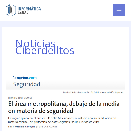
Ir
al
contenido
Noticias.
Ciberdelitos
El
área
metropolitana,
debajo
de
la
media
en
materia