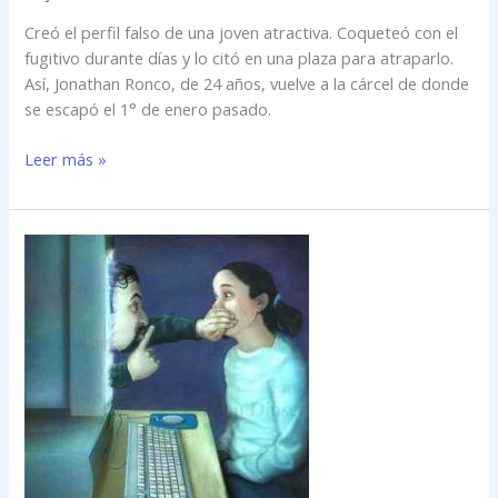
Creó el perfil falso de una joven atractiva. Coqueteó con el
fugitivo durante días y lo citó en una plaza para atraparlo.
Así, Jonathan Ronco, de 24 años, vuelve a la cárcel de donde
se escapó el 1° de enero pasado.
Leer más »
La
Cámara
del
Crimen
confirmó
el
procesamiento
de
un
hombre