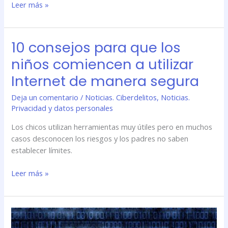
Leer más »
10 consejos para que los
10
consejos
niños comiencen a utilizar
para
Internet de manera segura
que
los
Deja un comentario
/
Noticias. Ciberdelitos
,
Noticias.
niños
Privacidad y datos personales
comiencen
a
Los chicos utilizan herramientas muy útiles pero en muchos
utilizar
casos desconocen los riesgos y los padres no saben
Internet
establecer límites.
de
Leer más »
manera
segura
La
Cámara