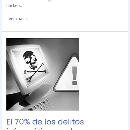
hackers.
Leer más »
El
70%
de
los
delitos
informáticos
en
las
empresas
lo
realizan
los
El 70% de los delitos
propios
trabajadores