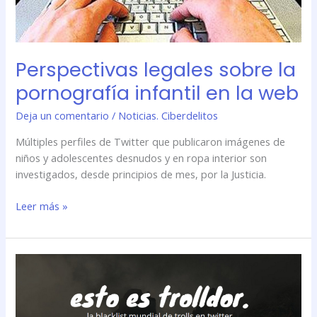
Perspectivas legales sobre la
pornografía infantil en la web
Deja un comentario
/
Noticias. Ciberdelitos
Múltiples perfiles de Twitter que publicaron imágenes de
niños y adolescentes desnudos y en ropa interior son
investigados, desde principios de mes, por la Justicia.
Leer más »
Trolldor,
la
primera
lista