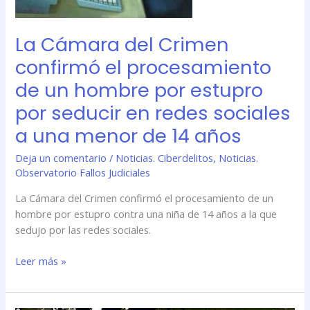
por
estupro
por
La Cámara del Crimen
seducir
confirmó el procesamiento
en
redes
de un hombre por estupro
sociales
por seducir en redes sociales
a
a una menor de 14 años
una
menor
Deja un comentario
/
Noticias. Ciberdelitos
,
Noticias.
de
Observatorio Fallos Judiciales
14
años
La Cámara del Crimen confirmó el procesamiento de un
hombre por estupro contra una niña de 14 años a la que
sedujo por las redes sociales.
Leer más »