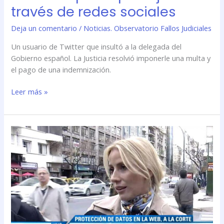
sociales
través de redes sociales
Deja un comentario
/
Noticias. Observatorio Fallos Judiciales
Un usuario de Twitter que insultó a la delegada del
Gobierno español. La Justicia resolvió imponerle una multa y
el pago de una indemnización.
Leer más »
La
audiencia
de
la
CSJN
por
el
caso
Belen