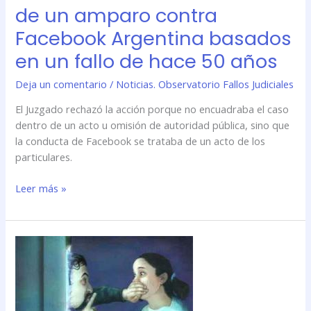
de un amparo contra
amparo
contra
Facebook Argentina basados
Facebook
en un fallo de hace 50 años
Argentina
basados
Deja un comentario
/
Noticias. Observatorio Fallos Judiciales
en
un
El Juzgado rechazó la acción porque no encuadraba el caso
fallo
dentro de un acto u omisión de autoridad pública, sino que
de
la conducta de Facebook se trataba de un acto de los
hace
particulares.
50
años
Leer más »
La
Cámara
del
Crimen
confirmó