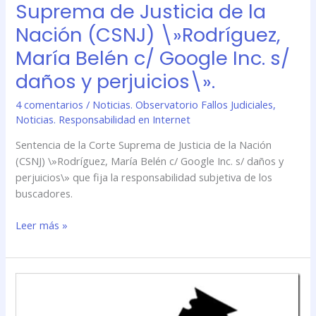
Suprema de Justicia de la
Google
Inc.
Nación (CSNJ) \»Rodríguez,
s/
María Belén c/ Google Inc. s/
daños
y
daños y perjuicios\».
perjuicios\».
4 comentarios
/
Noticias. Observatorio Fallos Judiciales
,
Noticias. Responsabilidad en Internet
Sentencia de la Corte Suprema de Justicia de la Nación
(CSNJ) \»Rodríguez, María Belén c/ Google Inc. s/ daños y
perjuicios\» que fija la responsabilidad subjetiva de los
buscadores.
Leer más »
Sentencia
de
la