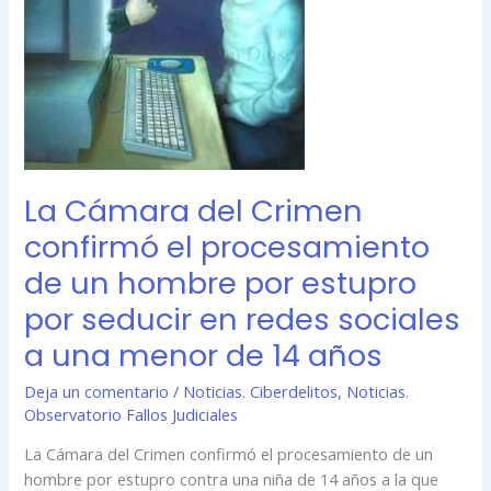
el
procesamiento
de
un
hombre
por
estupro
por
La Cámara del Crimen
seducir
confirmó el procesamiento
en
redes
de un hombre por estupro
sociales
por seducir en redes sociales
a
a una menor de 14 años
una
menor
Deja un comentario
/
Noticias. Ciberdelitos
,
Noticias.
de
Observatorio Fallos Judiciales
14
años
La Cámara del Crimen confirmó el procesamiento de un
hombre por estupro contra una niña de 14 años a la que