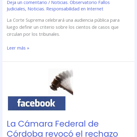
Deja un comentario
/
Noticias. Observatorio Fallos
Judiciales
,
Noticias. Responsabilidad en Internet
La Corte Suprema celebrará una audiencia pública para
luego definir un criterio sobre los cientos de casos que
circulan por los tribunales.
Leer más »
La
Cámara
Federal
de
Córdoba
revocó
el
La Cámara Federal de
rechazo
de
Córdoba revocó el rechazo
un