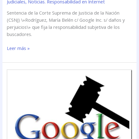
Judiciales
,
Noticias. Responsabilidad en Internet
Sentencia de la Corte Suprema de Justicia de la Nación
(CSNJ) \»Rodríguez, María Belén c/ Google Inc. s/ daños y
perjuicios\» que fija la responsabilidad subjetiva de los
buscadores.
Leer más »
Sentencia
de
la
Corte
Suprema
de
Justicia
de
la
Nación