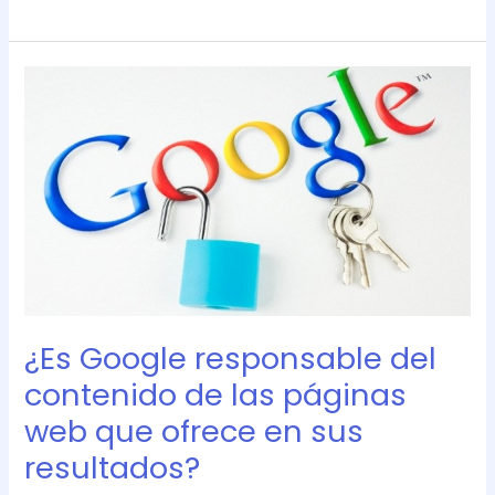
¿Es
Google
responsable
del
contenido
de
las
páginas
web
que
ofrece
¿Es Google responsable del
en
sus
contenido de las páginas
resultados?
web que ofrece en sus
resultados?