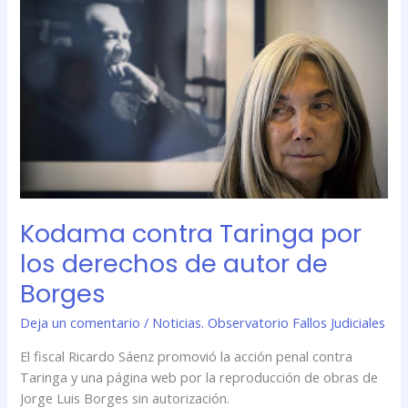
Kodama
contra
Taringa
por
los
derechos
de
autor
de
Borges
Kodama contra Taringa por
los derechos de autor de
Borges
Deja un comentario
/
Noticias. Observatorio Fallos Judiciales
El fiscal Ricardo Sáenz promovió la acción penal contra
Taringa y una página web por la reproducción de obras de
Jorge Luis Borges sin autorización.