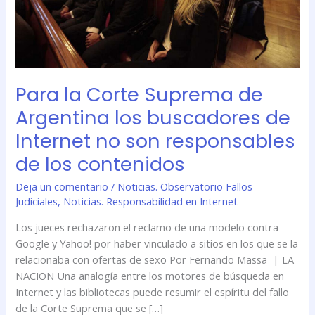
de
Internet
no
son
responsables
Para la Corte Suprema de
de
Argentina los buscadores de
los
contenidos
Internet no son responsables
de los contenidos
Deja un comentario
/
Noticias. Observatorio Fallos
Judiciales
,
Noticias. Responsabilidad en Internet
Los jueces rechazaron el reclamo de una modelo contra
Google y Yahoo! por haber vinculado a sitios en los que se la
relacionaba con ofertas de sexo Por Fernando Massa | LA
NACION Una analogía entre los motores de búsqueda en
Internet y las bibliotecas puede resumir el espíritu del fallo
de la Corte Suprema que se […]