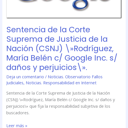
(CSNJ)
\»Rodríguez,
María
Belén
Sentencia de la Corte
c/
Suprema de Justicia de la
Google
Inc.
Nación (CSNJ) \»Rodríguez,
s/
María Belén c/ Google Inc. s/
daños
y
daños y perjuicios\».
perjuicios\».
Deja un comentario
/
Noticias. Observatorio Fallos
Judiciales
,
Noticias. Responsabilidad en Internet
Sentencia de la Corte Suprema de Justicia de la Nación
(CSNJ) \»Rodríguez, María Belén c/ Google Inc. s/ daños y
perjuicios\» que fija la responsabilidad subjetiva de los
buscadores.
Leer más »