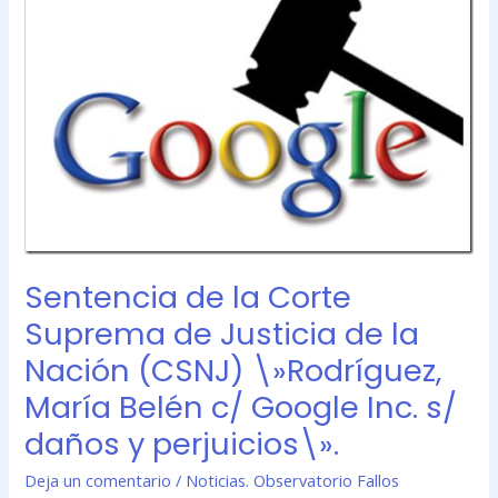
Corte
Suprema
de
Justicia
de
la
Nación
(CSNJ)
\»Rodríguez,
María
Belén
Sentencia de la Corte
c/
Suprema de Justicia de la
Google
Inc.
Nación (CSNJ) \»Rodríguez,
s/
María Belén c/ Google Inc. s/
daños
y
daños y perjuicios\».
perjuicios\».
Deja un comentario
/
Noticias. Observatorio Fallos