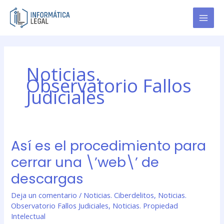
Ir
al
contenido
Noticias.
Observatorio Fallos
Judiciales
Así es el procedimiento para
Así
es
cerrar una \’web\’ de
el
descargas
procedimiento
para
Deja un comentario
/
Noticias. Ciberdelitos
,
Noticias.
cerrar
Observatorio Fallos Judiciales
,
Noticias. Propiedad
una
Intelectual
\’web\’