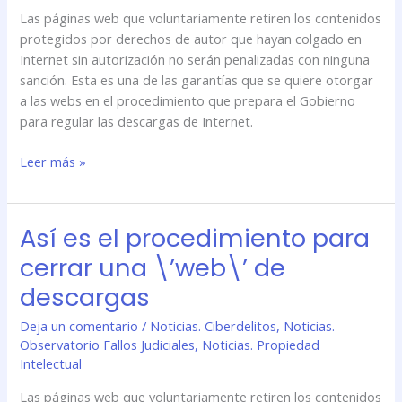
Las páginas web que voluntariamente retiren los contenidos
de
protegidos por derechos de autor que hayan colgado en
descargas
Internet sin autorización no serán penalizadas con ninguna
sanción. Esta es una de las garantías que se quiere otorgar
a las webs en el procedimiento que prepara el Gobierno
para regular las descargas de Internet.
Leer más »
Así es el procedimiento para
Así
es
cerrar una \’web\’ de
el
descargas
procedimiento
para
Deja un comentario
/
Noticias. Ciberdelitos
,
Noticias.
cerrar
Observatorio Fallos Judiciales
,
Noticias. Propiedad
una
Intelectual
\’web\’
Las páginas web que voluntariamente retiren los contenidos
de