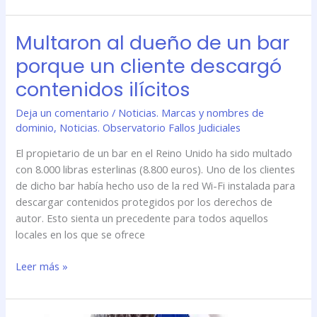
Multaron al dueño de un bar
Multaron
al
porque un cliente descargó
dueño
contenidos ilícitos
de
un
Deja un comentario
/
Noticias. Marcas y nombres de
bar
dominio
,
Noticias. Observatorio Fallos Judiciales
porque
un
El propietario de un bar en el Reino Unido ha sido multado
cliente
con 8.000 libras esterlinas (8.800 euros). Uno de los clientes
descargó
de dicho bar había hecho uso de la red Wi-Fi instalada para
contenidos
descargar contenidos protegidos por los derechos de
ilícitos
autor. Esto sienta un precedente para todos aquellos
locales en los que se ofrece
Leer más »