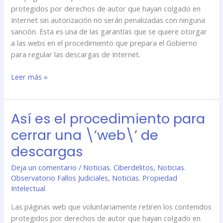
protegidos por derechos de autor que hayan colgado en
descargas
Internet sin autorización no serán penalizadas con ninguna
sanción. Esta es una de las garantías que se quiere otorgar
a las webs en el procedimiento que prepara el Gobierno
para regular las descargas de Internet.
Leer más »
Así es el procedimiento para
Así
es
cerrar una \’web\’ de
el
descargas
procedimiento
para
Deja un comentario
/
Noticias. Ciberdelitos
,
Noticias.
cerrar
Observatorio Fallos Judiciales
,
Noticias. Propiedad
una
Intelectual
\’web\’
Las páginas web que voluntariamente retiren los contenidos
de
protegidos por derechos de autor que hayan colgado en
descargas