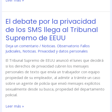
Leer más »
El debate por la privacidad
El
debate
de los SMS llega al Tribunal
por
Supremo de EEUU
la
privacidad
Deja un comentario
/
Noticias. Observatorio Fallos
de
Judiciales
,
Noticias. Privacidad y datos personales
los
SMS
El Tribunal Supremo de EEUU anunció el lunes que decidirá
llega
si los derechos de privacidad cubren los mensajes
al
personales de texto que envía un trabajador con equipo
Tribunal
propiedad de su empleador, al admitir a trámite un caso
Supremo
sobre un agente de policía que envió mensajes explícitos
de
sexualmente desde su busca, propiedad del departamento
EEUU
policial.
Leer más »