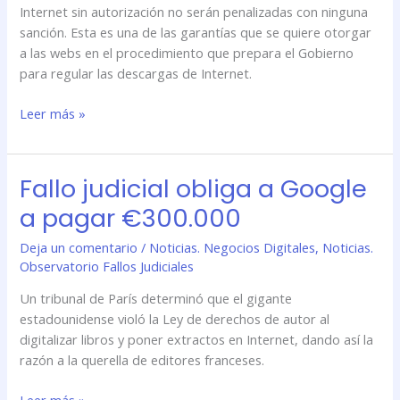
Internet sin autorización no serán penalizadas con ninguna
sanción. Esta es una de las garantías que se quiere otorgar
a las webs en el procedimiento que prepara el Gobierno
para regular las descargas de Internet.
Leer más »
Fallo judicial obliga a Google
Fallo
judicial
a pagar €300.000
obliga
a
Deja un comentario
/
Noticias. Negocios Digitales
,
Noticias.
Google
Observatorio Fallos Judiciales
a
Un tribunal de París determinó que el gigante
pagar
estadounidense violó la Ley de derechos de autor al
€300.000
digitalizar libros y poner extractos en Internet, dando así la
razón a la querella de editores franceses.