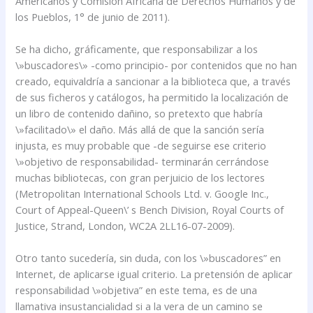
Americanos y Comisión Africana de Derechos Humanos y de
los Pueblos, 1° de junio de 2011).
Se ha dicho, gráficamente, que responsabilizar a los
\»buscadores\» -como principio- por contenidos que no han
creado, equivaldría a sancionar a la biblioteca que, a través
de sus ficheros y catálogos, ha permitido la localización de
un libro de contenido dañino, so pretexto que habría
\»facilitado\» el daño. Más allá de que la sanción sería
injusta, es muy probable que -de seguirse ese criterio
\»objetivo de responsabilidad- terminarán cerrándose
muchas bibliotecas, con gran perjuicio de los lectores
(Metropolitan International Schools Ltd. v. Google Inc.,
Court of Appeal-Queen\’ s Bench Division, Royal Courts of
Justice, Strand, London, WC2A 2LL16-07-2009).
Otro tanto sucedería, sin duda, con los \»buscadores” en
Internet, de aplicarse igual criterio. La pretensión de aplicar
responsabilidad \»objetiva” en este tema, es de una
llamativa insustancialidad si a la vera de un camino se