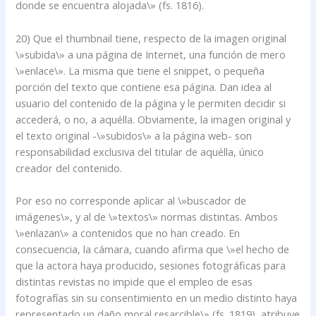
donde se encuentra alojada\» (fs. 1816).
20) Que el thumbnail tiene, respecto de la imagen original
\»subida\» a una página de Internet, una función de mero
\»enlace\». La misma que tiene el snippet, o pequeña
porción del texto que contiene esa página. Dan idea al
usuario del contenido de la página y le permiten decidir si
accederá, o no, a aquélla. Obviamente, la imagen original y
el texto original -\»subidos\» a la página web- son
responsabilidad exclusiva del titular de aquélla, único
creador del contenido.
Por eso no corresponde aplicar al \»buscador de
imágenes\», y al de \»textos\» normas distintas. Ambos
\»enlazan\» a contenidos que no han creado. En
consecuencia, la cámara, cuando afirma que \»el hecho de
que la actora haya producido, sesiones fotográficas para
distintas revistas no impide que el empleo de esas
fotografías sin su consentimiento en un medio distinto haya
representado un daño moral resarcible\» (fs. 1819), atribuye