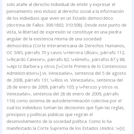
solo atañe al derecho individual de emitir y expresar el
pensamiento sino incluso al derecho social a la información
de los individuos que viven en un Estado democrático
(doctrina de Fallos: 306:1892; 310:508). Desde este punto de
vista, la libertad de expresión se constituye en una piedra
angular de la existencia misma de una sociedad
democrática (Corte Interamericana de Derechos Humanos,
OC 5/85, párrafo 70 y casos \»Herrera Ulloa\», párrafo 112;
\»Ricardo Canese\», párrafo 82; \»Kimel\», párrafos 87 y 88;
\»Api tz Barbera y otros [\»Corte Primera de lo Contencioso
Administrativo\»] vs. Venezuela\», sentencia del 5 de agosto
de 2008, párrafo 131; \»Ríos vs. Venezuela\», sentencia del
28 de enero de 2009, párrafo 105; y \»Perozo y otros vs.
Venezuela\», sentencia del 28 de enero de 2009, párrafo
116) como sistema de autodeterminación colectiva por el
cual los individuos toman las decisiones que fijan las reglas,
principios y políticas públicas que regirán el
desenvolvimiento de la sociedad política. Como lo ha
manifestado la Corte Suprema de los Estados Unidos: \»[s]