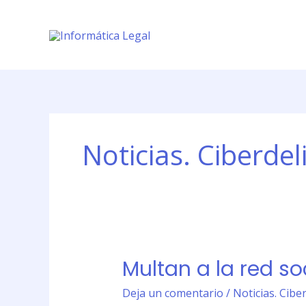
Ir
al
contenido
Noticias. Ciberdel
Multan a la red s
Multan
a
Deja un comentario
/
Noticias. Cibe
la