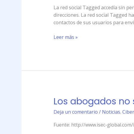
red
La red social Tagged accedía sin pe
social
direcciones. La red social Tagged ha
Tagged
contactos de sus usuarios para env
por
robar
Leer más »
datos
personales
Los abogados no s
Los
abogados
Deja un comentario
/
Noticias. Cibe
no
saben
Fuente: http://www.isec-global.com
de