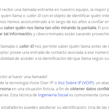
l recibir una llamada entrante en nuestro equipo, la mayor 
 quien llama o
caller ID
con el objeto de identificar quién int
 nos hemos acostumbrado a lo largo de los años a confiar e
rma
saber quién nos llama tan sólo mirando la pantalla.
El pro
ar tal información,
y cibercriminales están sacando provecho
e llamada o
caller ID
nos permite saber quién llama antes de
receptor posee una entrada de contacto asociada a ese núme
ibilidad de acceder a la identificación del que llama según s
ación al hacer una llamada?
de la tecnología Voice Over IP o
Voz Sobre IP (VOIP)
, un at
ersona
en una situación ficticia, a fin de
obtener datos confid
ias. Esta técnica de
Ingeniería Social
es comúnmente cono
 estafadores pueden adulterar su identificación. Una de las