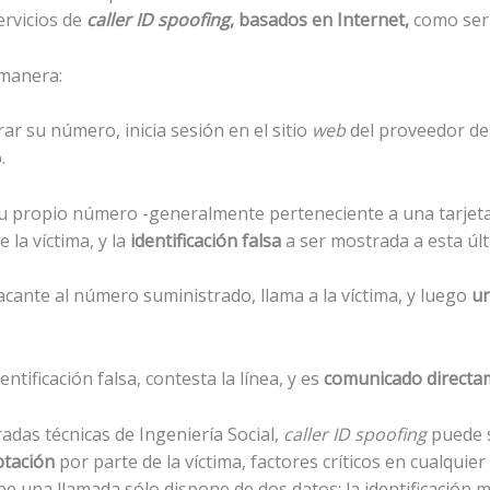
ervicios de
caller ID spoofing
, basados en Internet,
como se
 manera:
ar su número, inicia sesión en el sitio
web
del proveedor de
.
e su propio número -generalmente perteneciente a una tarjet
 la víctima, y la
identificación falsa
a ser mostrada a esta últ
acante al número suministrado, llama a la víctima, y luego
u
dentificación falsa, contesta la línea, y es
comunicado directam
adas técnicas de Ingeniería Social,
caller ID spoofing
puede s
ptación
por parte de la víctima, factores críticos en cualquie
 una llamada sólo dispone de dos datos: la identificación mo