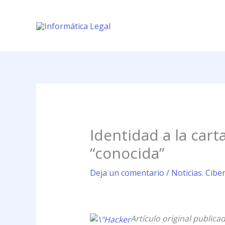
Ir
al
contenido
Identidad a la car
“conocida”
Deja un comentario
/
Noticias. Cibe
Artículo original public