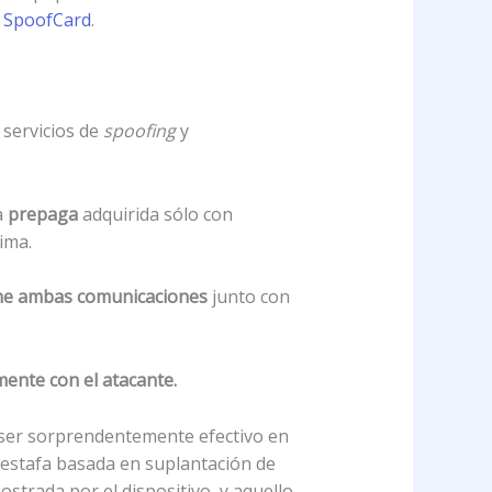
r
SpoofCard
.
 servicios de
spoofing
y
a
prepaga
adquirida sólo con
ima.
ne ambas comunicaciones
junto con
ente con el atacante.
er sorprendentemente efectivo en
r estafa basada en suplantación de
strada por el dispositivo, y aquello