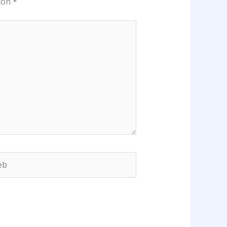
 con
*
b