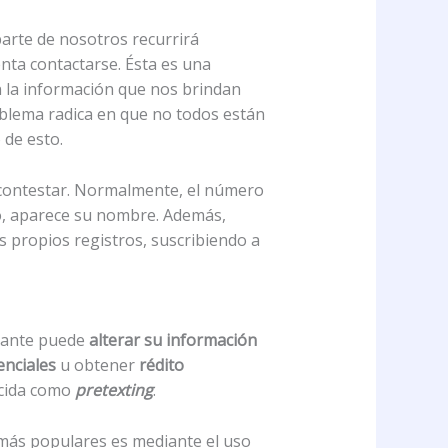
parte de nosotros recurrirá
enta contactarse. Ésta es una
n la información que nos brindan
blema radica en que no todos están
 de esto.
 contestar. Normalmente, el número
ro, aparece su nombre. Además,
us propios registros, suscribiendo a
acante puede
alterar su información
enciales
u obtener
rédito
cida como
pretexting
.
 más populares es mediante el uso