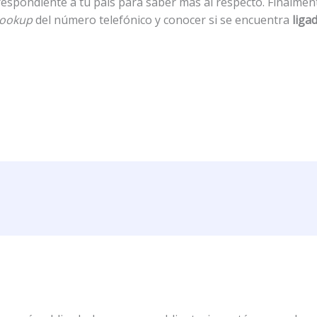
spondiente a tu país para saber más al respecto. Finalmente
lookup
del número telefónico y conocer si se encuentra
liga