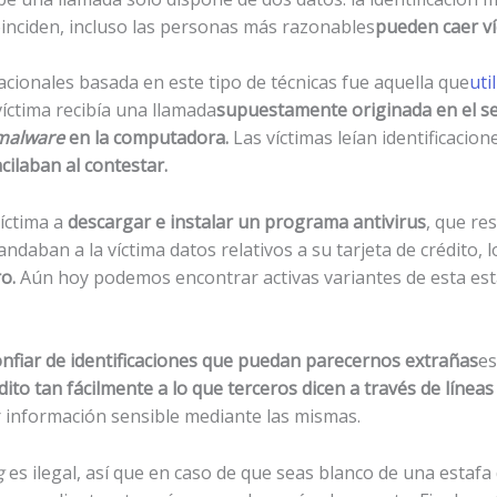
coinciden, incluso las personas más razonables
pueden caer ví
cionales basada en este tipo de técnicas fue aquella que
uti
 víctima recibía una llamada
supuestamente originada en el ser
malware
en la computadora.
Las víctimas leían identificaci
cilaban al contestar.
víctima a
descargar e instalar un programa antivirus
, que re
daban a la víctima datos relativos a su tarjeta de crédito, 
o.
Aún hoy podemos encontrar activas variantes de esta est
nfiar de identificaciones que puedan parecernos extrañas
es
dito tan fácilmente a lo que terceros dicen a través de líneas
r información sensible mediante las mismas.
g
es ilegal, así que en caso de que seas blanco de una estafa