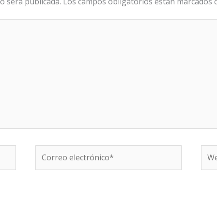
o será publicada.
Los campos obligatorios están marcados
Correo
We
electrónico*