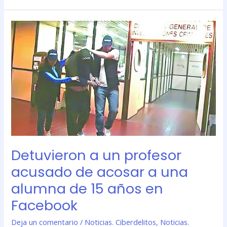
Detuvieron
a
un
profesor
acusado
de
acosar
a
una
alumna
de
Detuvieron a un profesor
15
años
acusado de acosar a una
en
alumna de 15 años en
Facebook
Facebook
Deja un comentario
/
Noticias. Ciberdelitos
,
Noticias.