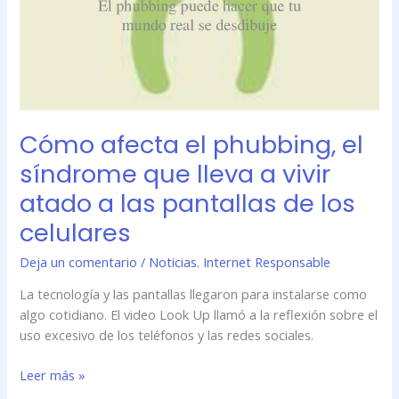
a
vivir
atado
a
las
pantallas
Cómo afecta el phubbing, el
de
los
síndrome que lleva a vivir
celulares
atado a las pantallas de los
celulares
Deja un comentario
/
Noticias. Internet Responsable
La tecnología y las pantallas llegaron para instalarse como
algo cotidiano. El video Look Up llamó a la reflexión sobre el
uso excesivo de los teléfonos y las redes sociales.
Leer más »