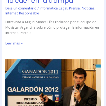
no caer en la trampa
no
Deja un comentario
/
Informática Legal. Prensa
,
Noticias.
caer
Internet Responsable
en
la
Entrevista a Miguel Sumer Elías realizada por el equipo de
trampa
Movistar Argentina sobre cómo proteger la información en
Internet. Parte 2
Leer más »
Foro
Movistar.
Entrevista
a
Miguel
Sumer
Elías.
Parte
1