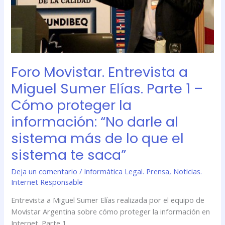
–
Cómo
proteger
la
información:
Foro Movistar. Entrevista a
“No
darle
Miguel Sumer Elías. Parte 1 –
al
Cómo proteger la
sistema
más
información: “No darle al
de
sistema más de lo que el
lo
que
sistema te saca”
el
Deja un comentario
/
Informática Legal. Prensa
,
Noticias.
sistema
Internet Responsable
te
saca”
Entrevista a Miguel Sumer Elías realizada por el equipo de
Movistar Argentina sobre cómo proteger la información en
Internet. Parte 1