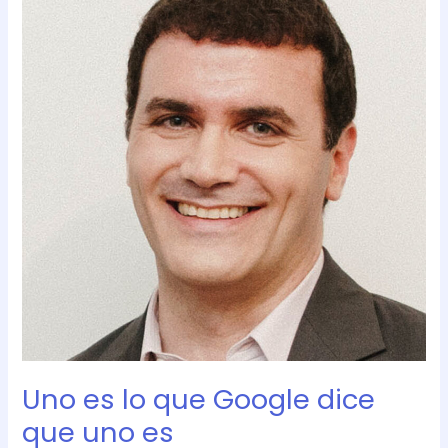
lo
que
Google
dice
que
uno
es
Uno es lo que Google dice
que uno es