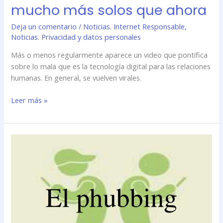
mucho más solos que ahora
Deja un comentario
/
Noticias. Internet Responsable
,
Noticias. Privacidad y datos personales
Más o menos regularmente aparece un video que pontifica
sobre lo mala que es la tecnología digital para las relaciones
humanas. En general, se vuelven virales.
Leer más »
Cómo
afecta
el
phubbing,
el
síndrome
que
lleva