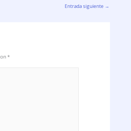
Entrada siguiente
→
 con
*