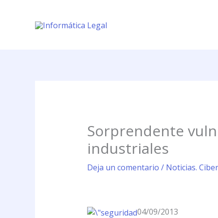
Ir
al
contenido
Sorprendente vulne
industriales
Deja un comentario
/
Noticias. Cibe
04/09/2013