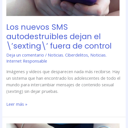
el
\’sexting\’
fuera
Los nuevos SMS
de
control
autodestruibles dejan el
\’sexting\’ fuera de control
Deja un comentario
/
Noticias. Ciberdelitos
,
Noticias.
Internet Responsable
Imágenes y vídeos que desparecen nada más recibirse. Hay
un sistema que han encontrado los adolescentes de todo el
mundo para intercambiar mensajes de contenido sexual
(sexting) sin dejar pruebas.
Leer más »
Los