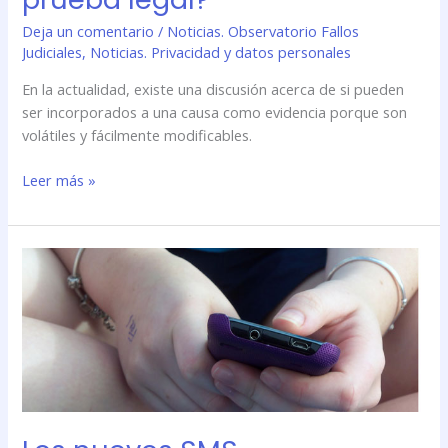
Deja un comentario
/
Noticias. Observatorio Fallos
Judiciales
,
Noticias. Privacidad y datos personales
En la actualidad, existe una discusión acerca de si pueden
ser incorporados a una causa como evidencia porque son
volátiles y fácilmente modificables.
Leer más »
Los
nuevos
SMS
autodestruibles
dejan
el
\’sexting\’
fuera
de