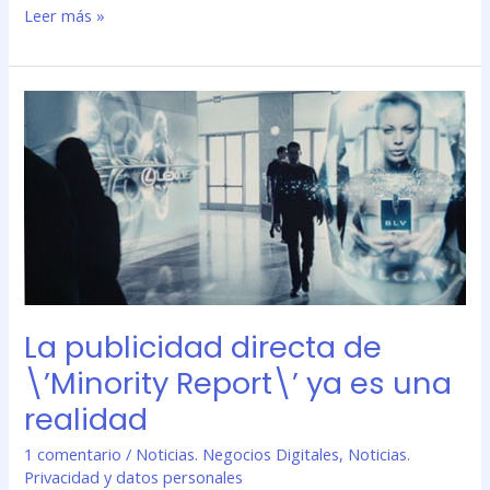
Leer más »
La
publicidad
directa
de
\’Minority
Report\’
ya
es
una
realidad
La publicidad directa de
\’Minority Report\’ ya es una
realidad
1 comentario
/
Noticias. Negocios Digitales
,
Noticias.
Privacidad y datos personales