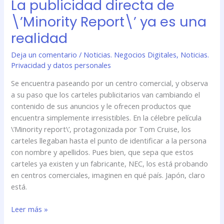
La publicidad directa de
La
publicidad
\’Minority Report\’ ya es una
directa
realidad
de
\’Minority
Deja un comentario
/
Noticias. Negocios Digitales
,
Noticias.
Report\’
Privacidad y datos personales
ya
es
Se encuentra paseando por un centro comercial, y observa
una
a su paso que los carteles publicitarios van cambiando el
realidad
contenido de sus anuncios y le ofrecen productos que
encuentra simplemente irresistibles. En la célebre película
\’Minority report\’, protagonizada por Tom Cruise, los
carteles llegaban hasta el punto de identificar a la persona
con nombre y apellidos. Pues bien, que sepa que estos
carteles ya existen y un fabricante, NEC, los está probando
en centros comerciales, imaginen en qué país. Japón, claro
está.
Leer más »