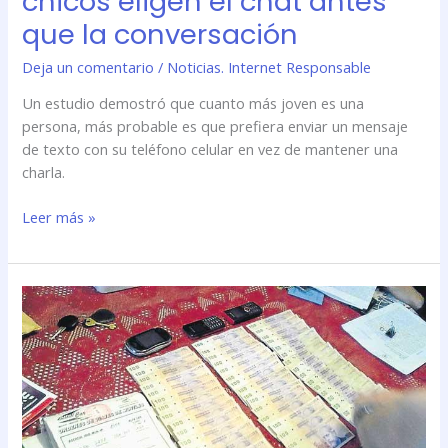
chicos eligen el chat antes
que la conversación
Deja un comentario
/
Noticias. Internet Responsable
Un estudio demostró que cuanto más joven es una
persona, más probable es que prefiera enviar un mensaje
de texto con su teléfono celular en vez de mantener una
charla.
Leer más »
Desbaratan
banda
que
realizaba
estafas
mediante
mensajes