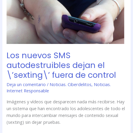
nuevos
SMS
autodestruibles
dejan
el
\’sexting\’
fuera
Los nuevos SMS
de
control
autodestruibles dejan el
\’sexting\’ fuera de control
Deja un comentario
/
Noticias. Ciberdelitos
,
Noticias.
Internet Responsable
Imágenes y vídeos que desparecen nada más recibirse. Hay
un sistema que han encontrado los adolescentes de todo el
mundo para intercambiar mensajes de contenido sexual
(sexting) sin dejar pruebas.