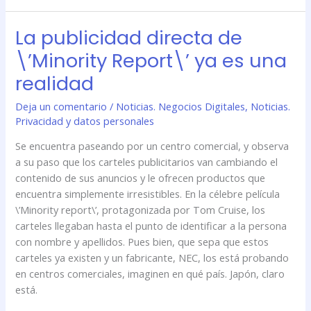
La publicidad directa de
La
publicidad
\’Minority Report\’ ya es una
directa
realidad
de
\’Minority
Deja un comentario
/
Noticias. Negocios Digitales
,
Noticias.
Report\’
Privacidad y datos personales
ya
es
Se encuentra paseando por un centro comercial, y observa
una
a su paso que los carteles publicitarios van cambiando el
realidad
contenido de sus anuncios y le ofrecen productos que
encuentra simplemente irresistibles. En la célebre película
\’Minority report\’, protagonizada por Tom Cruise, los
carteles llegaban hasta el punto de identificar a la persona
con nombre y apellidos. Pues bien, que sepa que estos
carteles ya existen y un fabricante, NEC, los está probando
en centros comerciales, imaginen en qué país. Japón, claro
está.