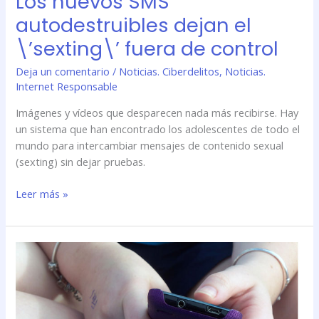
Los nuevos SMS
control
autodestruibles dejan el
\’sexting\’ fuera de control
Deja un comentario
/
Noticias. Ciberdelitos
,
Noticias.
Internet Responsable
Imágenes y vídeos que desparecen nada más recibirse. Hay
un sistema que han encontrado los adolescentes de todo el
mundo para intercambiar mensajes de contenido sexual
(sexting) sin dejar pruebas.
Leer más »
Los
nuevos
SMS
autodestruibles
dejan