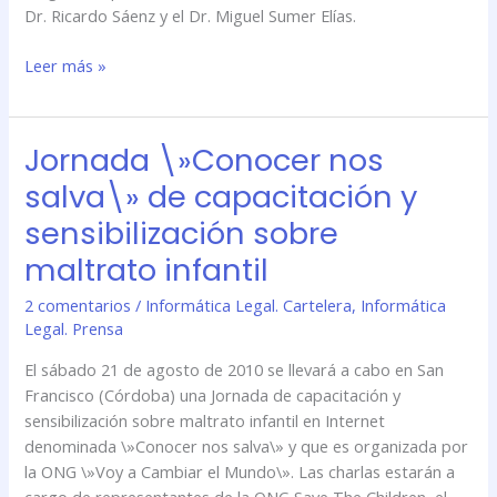
Dr. Ricardo Sáenz y el Dr. Miguel Sumer Elías.
Leer más »
Jornada \»Conocer nos
Jornada
\»Conocer
salva\» de capacitación y
nos
sensibilización sobre
salva\»
de
maltrato infantil
capacitación
2 comentarios
/
Informática Legal. Cartelera
,
Informática
y
Legal. Prensa
sensibilización
sobre
El sábado 21 de agosto de 2010 se llevará a cabo en San
maltrato
Francisco (Córdoba) una Jornada de capacitación y
infantil
sensibilización sobre maltrato infantil en Internet
denominada \»Conocer nos salva\» y que es organizada por
la ONG \»Voy a Cambiar el Mundo\». Las charlas estarán a
cargo de representantes de la ONG Save The Children, el