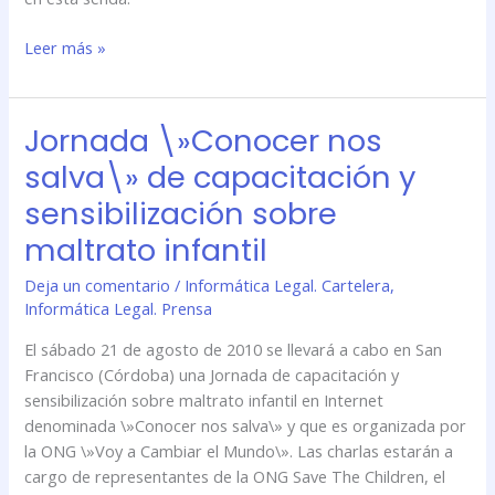
Leer más »
Jornada \»Conocer nos
Jornada
\»Conocer
salva\» de capacitación y
nos
sensibilización sobre
salva\»
de
maltrato infantil
capacitación
Deja un comentario
/
Informática Legal. Cartelera
,
y
Informática Legal. Prensa
sensibilización
sobre
El sábado 21 de agosto de 2010 se llevará a cabo en San
maltrato
Francisco (Córdoba) una Jornada de capacitación y
infantil
sensibilización sobre maltrato infantil en Internet
denominada \»Conocer nos salva\» y que es organizada por
la ONG \»Voy a Cambiar el Mundo\». Las charlas estarán a
cargo de representantes de la ONG Save The Children, el