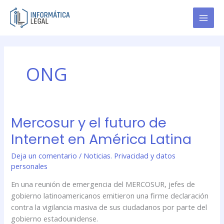
Ir
al
contenido
ONG
Mercosur y el futuro de
Mercosur
y
Internet en América Latina
el
futuro
Deja un comentario
/
Noticias. Privacidad y datos
de
personales
Internet
En una reunión de emergencia del MERCOSUR, jefes de
en
gobierno latinoamericanos emitieron una firme declaración
América
contra la vigilancia masiva de sus ciudadanos por parte del
Latina
gobierno estadounidense.