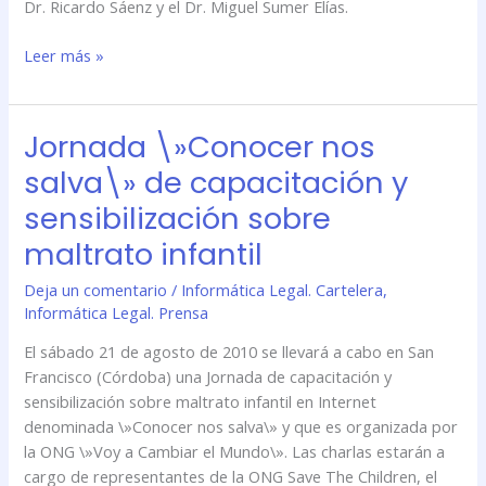
Dr. Ricardo Sáenz y el Dr. Miguel Sumer Elías.
Leer más »
Jornada \»Conocer nos
Jornada
\»Conocer
salva\» de capacitación y
nos
sensibilización sobre
salva\»
de
maltrato infantil
capacitación
Deja un comentario
/
Informática Legal. Cartelera
,
y
Informática Legal. Prensa
sensibilización
sobre
El sábado 21 de agosto de 2010 se llevará a cabo en San
maltrato
Francisco (Córdoba) una Jornada de capacitación y
infantil
sensibilización sobre maltrato infantil en Internet
denominada \»Conocer nos salva\» y que es organizada por
la ONG \»Voy a Cambiar el Mundo\». Las charlas estarán a
cargo de representantes de la ONG Save The Children, el