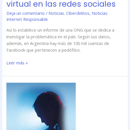
virtual en las redes sociales
Deja un comentario
/
Noticias. Ciberdelitos
,
Noticias.
Internet Responsable
Así lo establece un informe de una ONG que se dedica a
investigar la problemática en el país. Según sus datos,
además, en Argentina hay más de 100 mil cuentas de
Facebook que pertenecen a pedófilos.
Leer más »
Juicio
a
Google,
Facebook
y
Twitter
por