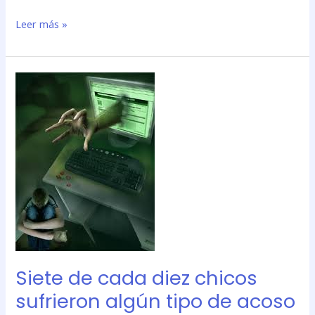
Leer más »
Siete
de
cada
diez
chicos
sufrieron
algún
tipo
de
acoso
virtual
en
Siete de cada diez chicos
las
redes
sufrieron algún tipo de acoso
sociales