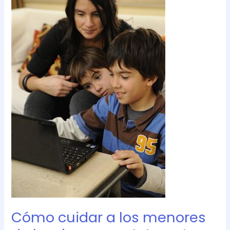
los
menores
de
los
riesgos
en
Internet
Cómo cuidar a los menores