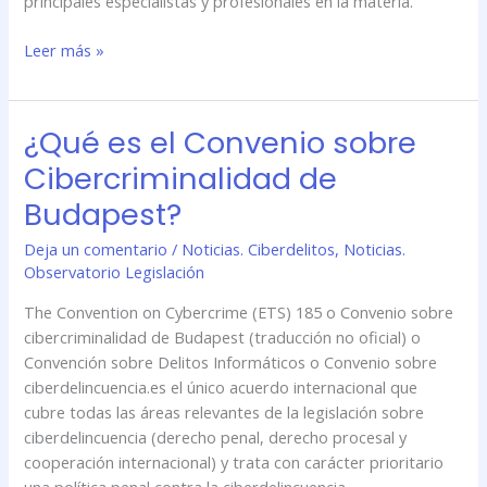
principales especialistas y profesionales en la materia.
Leer más »
¿Qué es el Convenio sobre
¿Qué
es
Cibercriminalidad de
el
Budapest?
Convenio
sobre
Deja un comentario
/
Noticias. Ciberdelitos
,
Noticias.
Cibercriminalidad
Observatorio Legislación
de
Budapest?
The Convention on Cybercrime (ETS) 185 o Convenio sobre
cibercriminalidad de Budapest (traducción no oficial) o
Convención sobre Delitos Informáticos o Convenio sobre
ciberdelincuencia.es el único acuerdo internacional que
cubre todas las áreas relevantes de la legislación sobre
ciberdelincuencia (derecho penal, derecho procesal y
cooperación internacional) y trata con carácter prioritario
una política penal contra la ciberdelincuencia.