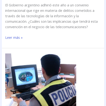
El Gobierno argentino adhirió este año a un convenio
internacional que rige en materia de delitos cometidos a
través de las tecnologías de la información y la
comunicación. ¿Cuáles son las implicancias que tendrá esta
convención en el negocio de las telecomunicaciones?
Leer más »
Argentina
se
suma
a
la
lucha
contra
el
Delito
Cibernético