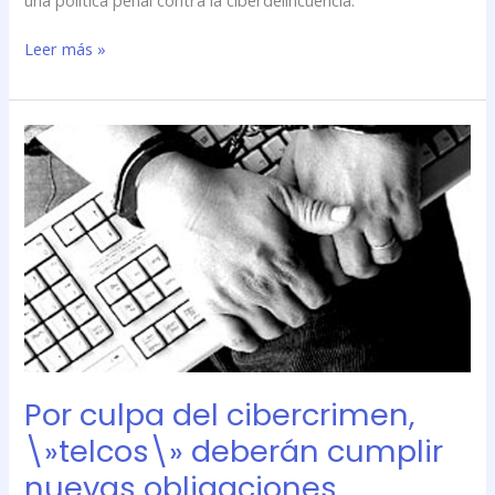
Leer más »
Por
culpa
del
cibercrimen,
\»telcos\»
deberán
cumplir
nuevas
obligaciones
estatales
Por culpa del cibercrimen,
\»telcos\» deberán cumplir
nuevas obligaciones