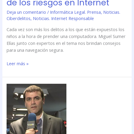
de los riesgos en Internet
Deja un comentario
/
Informática Legal. Prensa
,
Noticias.
Ciberdelitos
,
Noticias. Internet Responsable
Cada vez son más los delitos a los que están expuestos los
niños a la hora de prender una computadora. Miguel Sumer
Elías junto con expertos en el tema nos brindan consejos
para una navegación segura.
Leer más »
Nota
a
Miguel
Sumer
Elías
sobre
Delitos