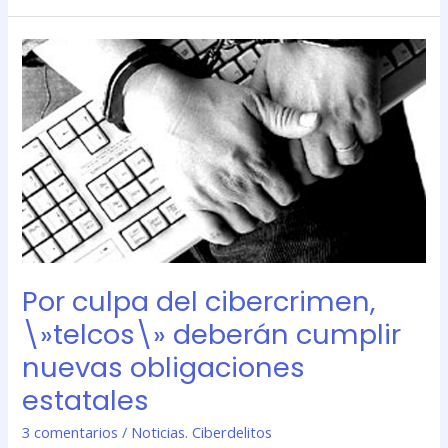
Por
culpa
del
cibercrimen,
\»telcos\»
deberán
cumplir
nuevas
obligaciones
estatales
Por culpa del cibercrimen,
\»telcos\» deberán cumplir
nuevas obligaciones
estatales
3 comentarios
/
Noticias. Ciberdelitos