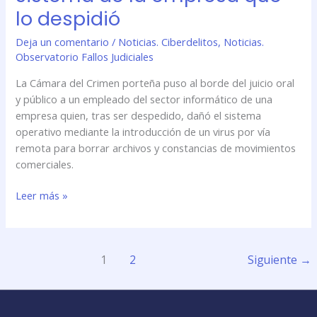
juicio
lo despidió
oral
por
Deja un comentario
/
Noticias. Ciberdelitos
,
Noticias.
dañar
Observatorio Fallos Judiciales
el
sistema
La Cámara del Crimen porteña puso al borde del juicio oral
de
y público a un empleado del sector informático de una
la
empresa quien, tras ser despedido, dañó el sistema
empresa
operativo mediante la introducción de un virus por vía
que
remota para borrar archivos y constancias de movimientos
lo
comerciales.
despidió
Leer más »
1
2
Siguiente
→