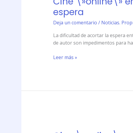
Cine \»online\» e
España,
espera
cuestión
de
Deja un comentario
/
Noticias. Prop
derechos
La dificultad de acortar la espera e
y
de autor son impedimentos para hac
tiempo
de
Leer más »
espera
Cine
\»online\»