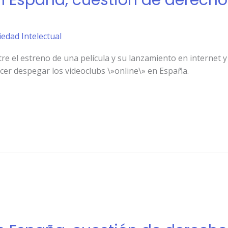
n España, cuestión de derecho
iedad Intelectual
ntre el estreno de una película y su lanzamiento en internet
er despegar los videoclubs \»online\» en España.