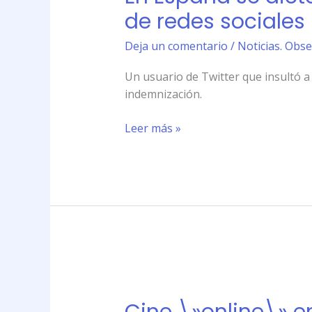
dictó
de redes sociales
la
primera
Deja un comentario
/
Noticias. Obse
condena
Un usuario de Twitter que insultó a
penal
indemnización.
por
injurias
Leer más »
a
través
de
redes
sociales
Cine
\»online\»
en