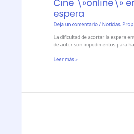
Cine \»online\» e
en
España,
espera
cuestión
de
Deja un comentario
/
Noticias. Prop
derechos
La dificultad de acortar la espera e
y
de autor son impedimentos para hac
tiempo
de
Leer más »
espera
Mapamundi
de