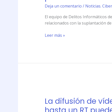
de
Deja un comentario
/
Noticias. Cibe
detenidos
El equipo de Delitos Informáticos de
por
relacionados con la suplantación de 
hacerse
pasar
Leer más »
por
otro
en
Internet
La
difusión
La difusión de ví
de
vídeos
hasta un RT puede