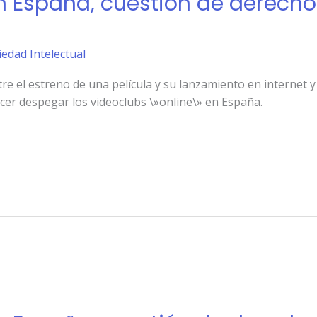
n España, cuestión de derecho
iedad Intelectual
ntre el estreno de una película y su lanzamiento en internet
er despegar los videoclubs \»online\» en España.