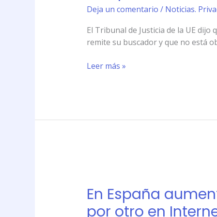
razón
Deja un comentario
/
Noticias. Priv
a
Google
El Tribunal de Justicia de la UE di
acerca
remite su buscador y que no está ob
del
derecho
Leer más »
al
olvido
En
España
En España aument
aumenta
el
por otro en Intern
número