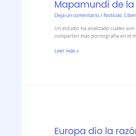
Mapamundi de la 
la
pornografía
Deja un comentario
/
Noticias. Cibe
online
Un estudio ha analizado cuáles son
comparten más pornografía en el mu
Leer más »
Europa
dio
Europa dio la raz
la