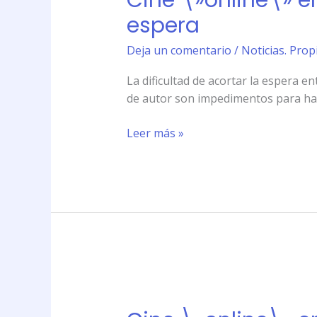
Cine \»online\» e
España,
espera
cuestión
de
Deja un comentario
/
Noticias. Prop
derechos
La dificultad de acortar la espera e
y
de autor son impedimentos para hac
tiempo
de
Leer más »
espera
Cine
\»online\»
en