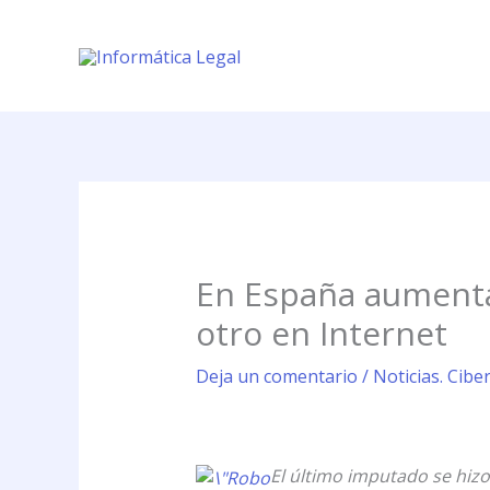
Ir
al
contenido
En España aumenta
otro en Internet
Deja un comentario
/
Noticias. Cibe
El último imputado se hizo