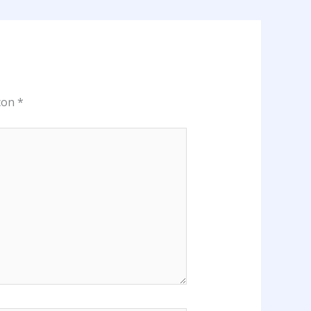
 con
*