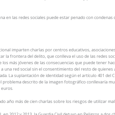
ona en las redes sociales puede estar penado con condenas 
cional imparten charlas por centros educativos, asociaciones
zar la frontera del delito, que conlleva el uso de las redes 
 los más jóvenes de las consecuencias que puede tener hace
a una red social sin el consentimiento del resto de quiene
nada. La suplantación de identidad según el artículo 401 del
 el problema descrito de la imagen fotográfico conllevaría m
 euros.
ado año más de cien charlas sobre los riesgos de utilizar mal 
L en 2012 y 2013, la Guardia Civil detuvo en Peligros a dos 