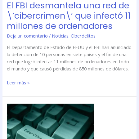
El FBI desmantela una red de
millones
\’cibercrimen\’ que infectó 11
de
ordenadores
millones de ordenadores
Deja un comentario
/
Noticias. Ciberdelitos
El Departamento de Estado de EEUU y el FBI han anunciado
la detención de 10 personas en siete países y el fin de una
red que logró infectar 11 millones de ordenadores en todo
el mundo y que causó pérdidas de 850 millones de dólares.
Leer más »
El
FBI
desmantela
una
red