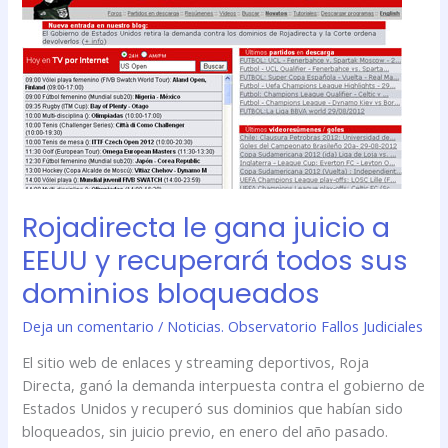
gana
juicio
a
EEUU
y
recuperará
todos
sus
dominios
Rojadirecta le gana juicio a
bloqueados
EEUU y recuperará todos sus
dominios bloqueados
Deja un comentario
/
Noticias. Observatorio Fallos Judiciales
El sitio web de enlaces y streaming deportivos, Roja
Directa, ganó la demanda interpuesta contra el gobierno de
Estados Unidos y recuperó sus dominios que habían sido
bloqueados, sin juicio previo, en enero del año pasado.