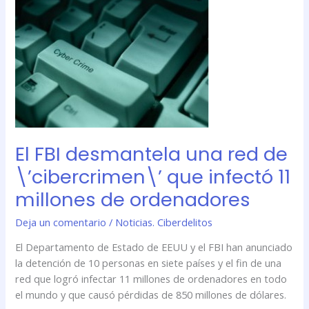
FBI
desmantela
una
red
de
\’cibercrimen\’
que
infectó
11
El FBI desmantela una red de
millones
\’cibercrimen\’ que infectó 11
de
ordenadores
millones de ordenadores
Deja un comentario
/
Noticias. Ciberdelitos
El Departamento de Estado de EEUU y el FBI han anunciado
la detención de 10 personas en siete países y el fin de una
red que logró infectar 11 millones de ordenadores en todo
el mundo y que causó pérdidas de 850 millones de dólares.