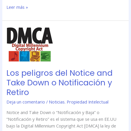
Leer más »
Los
peligros
del
Notice
and
Take
Los peligros del Notice and
Down
o
Take Down o Notificación y
Notificación
Retiro
y
Retiro
Deja un comentario
/
Noticias. Propiedad Intelectual
Notice and Take Down o “Notificación y Baja” o
“Notificación y Retiro” es el sistema que se usa en EE.UU
bajo la Digital Millennium Copyright Act [DMCA] la ley de