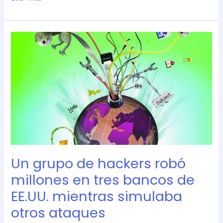
Un
grupo
de
hackers
robó
millones
en
tres
bancos
de
EE.UU.
Un grupo de hackers robó
mientras
simulaba
millones en tres bancos de
otros
EE.UU. mientras simulaba
ataques
otros ataques