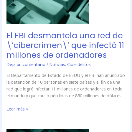
de
\’cibercrimen\’
que
infectó
11
El FBI desmantela una red de
millones
\’cibercrimen\’ que infectó 11
de
ordenadores
millones de ordenadores
Deja un comentario
/
Noticias. Ciberdelitos
El Departamento de Estado de EEUU y el FBI han anunciado
la detención de 10 personas en siete países y el fin de una
red que logró infectar 11 millones de ordenadores en todo
el mundo y que causó pérdidas de 850 millones de dólares.
Leer más »
El