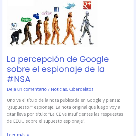
percepción
de
Google
sobre
el
espionaje
de
la
La percepción de Google
#NSA
sobre el espionaje de la
#NSA
Deja un comentario
/
Noticias. Ciberdelitos
Uno ve el título de la nota publicada en Google y piensa:
“¿supuesto?” espionaje. La nota original que luego voy a
citar lleva por título: “La CE ve insuficientes las respuestas
de EEUU sobre el supuesto espionaje”.
Leer más »