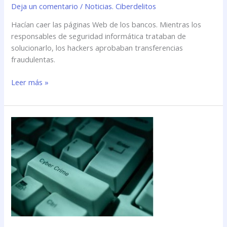
Deja un comentario
/
Noticias. Ciberdelitos
Hacían caer las páginas Web de los bancos. Mientras los
responsables de seguridad informática trataban de
solucionarlo, los hackers aprobaban transferencias
fraudulentas.
Leer más »
El
FBI
desmantela
una
red
de
\’cibercrimen\’
que
infectó
11