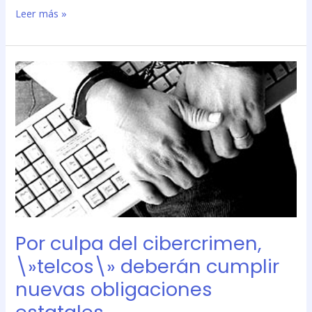
Leer más »
Por
culpa
del
cibercrimen,
\»telcos\»
deberán
cumplir
nuevas
obligaciones
estatales
Por culpa del cibercrimen,
\»telcos\» deberán cumplir
nuevas obligaciones