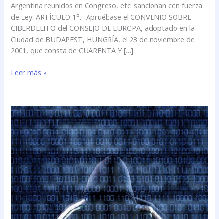
Argentina reunidos en Congreso, etc. sancionan con fuerza
de
de Ley: ARTÍCULO 1°.- Apruébase el CONVENIO SOBRE
Europa
CIBERDELITO del CONSEJO DE EUROPA, adoptado en la
(Convenio
Ciudad de BUDAPEST, HUNGRÍA, el 23 de noviembre de
de
2001, que consta de CUARENTA Y […]
Budapest)
Leer más »
La
Cámara
del
Crimen
confirmó
una
sentencia
que
considera la
violación