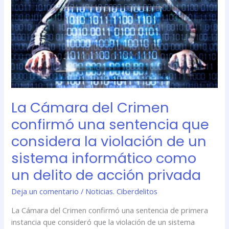
de
un
sistema
informático
como
un
delito
de
acción
La Cámara del Crimen
privada
confirmó una sentencia que
considera la violación de un
sistema informático como
un delito de acción privada
Deja un comentario
/
Noticias. Ciberdelitos
La Cámara del Crimen confirmó una sentencia de primera
instancia que consideró que la violación de un sistema