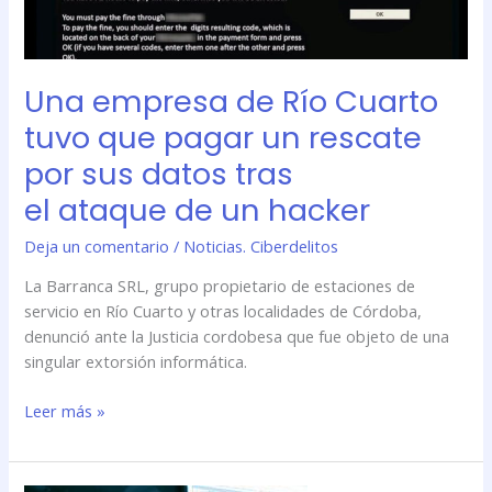
un
rescate
por
Una empresa de Río Cuarto
sus
datos
tuvo que pagar un rescate
tras
por sus datos tras
el ataque de
el ataque de un hacker
un hacker
Deja un comentario
/
Noticias. Ciberdelitos
La Barranca SRL, grupo propietario de estaciones de
servicio en Río Cuarto y otras localidades de Córdoba,
denunció ante la Justicia cordobesa que fue objeto de una
singular extorsión informática.
Leer más »