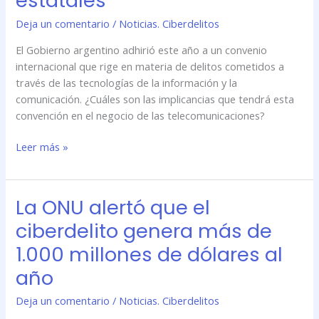
estatales
Deja un comentario
/
Noticias. Ciberdelitos
El Gobierno argentino adhirió este año a un convenio
internacional que rige en materia de delitos cometidos a
través de las tecnologías de la información y la
comunicación. ¿Cuáles son las implicancias que tendrá esta
convención en el negocio de las telecomunicaciones?
Leer más »
La ONU alertó que el
La
ONU
ciberdelito genera más de
alertó
1.000 millones de dólares al
que
el
año
ciberdelito
Deja un comentario
/
Noticias. Ciberdelitos
genera
más