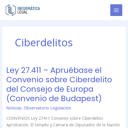
Ir
al
contenido
Ciberdelitos
Ley 27.411 – Apruébase el
Ley
27.411
Convenio sobre Ciberdelito
–
del Consejo de Europa
Apruébase
el
(Convenio de Budapest)
Convenio
Noticias. Observatorio Legislación
sobre
Ciberdelito
CONVENIOS Ley 27411 Convenio sobre Ciberdelito.
del
Aprobación. El Senado y Cámara de Diputados de la Nación
Consejo