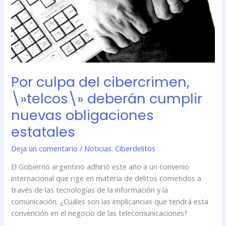
\»telcos\»
deberán
cumplir
nuevas
obligaciones
estatales
Por culpa del cibercrimen,
\»telcos\» deberán cumplir
nuevas obligaciones
estatales
Deja un comentario
/
Noticias. Ciberdelitos
El Gobierno argentino adhirió este año a un convenio
internacional que rige en materia de delitos cometidos a
través de las tecnologías de la información y la
comunicación. ¿Cuáles son las implicancias que tendrá esta
convención en el negocio de las telecomunicaciones?