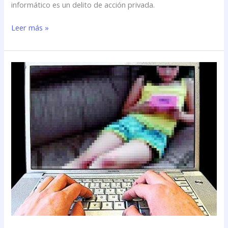
informático es un delito de acción privada.
Leer más »
Perspectivas
legales
sobre
la
pornografía
infantil
en
la
web