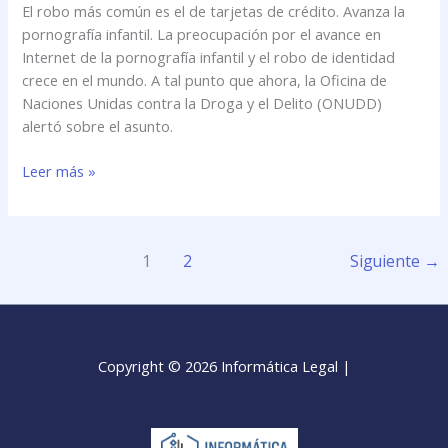
El robo más común es el de tarjetas de crédito. Avanza la
de
pornografía infantil. La preocupación por el avance en
1.000
Internet de la pornografía infantil y el robo de identidad
millones
crece en el mundo. A tal punto que ahora, la Oficina de
de
Naciones Unidas contra la Droga y el Delito (ONUDD)
dólares
alertó sobre el asunto.
al
año
Leer más »
1
2
Siguiente
→
Copyright © 2026 Informática Legal |