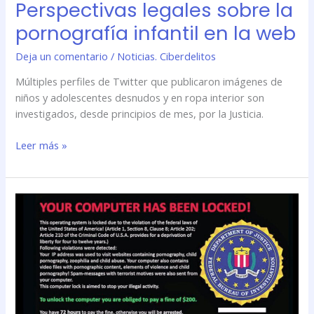
Perspectivas legales sobre la
pornografía infantil en la web
Deja un comentario
/
Noticias. Ciberdelitos
Múltiples perfiles de Twitter que publicaron imágenes de
niños y adolescentes desnudos y en ropa interior son
investigados, desde principios de mes, por la Justicia.
Leer más »
Una
empresa
de
Río
Cuarto
tuvo
que
pagar