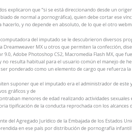
os explicaron que “si se está direccionando desde un orige
iado de normal a pornográfica), quien debe cortar ese vínc
 hacerlo, y no depende en absoluto, de lo que el otro webm
a computadora del imputado se le descubrieron diversos pr
a Dreamweaver MX u otros que permiten la confección, dise
or 9.0, Adobe Photoshop CS2, Macromedia Flash MX, que fue
 no resulta habitual para el usuario común el manejo de he
o ser ponderado como un elemento de cargo que refuerza la h
en suponer que el imputado era el administrador de este y 
vos gráficos y de
ontraban menores de edad realizando actividades sexuales e
isoria tipificación de la conducta reprochada con los alcances
ente del Agregado Jurídico de la Embajada de los Estados Un
rendida en ese país por distribución de pornografía infantil