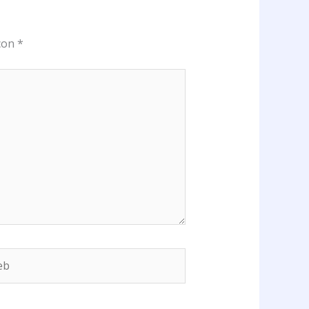
 con
*
b