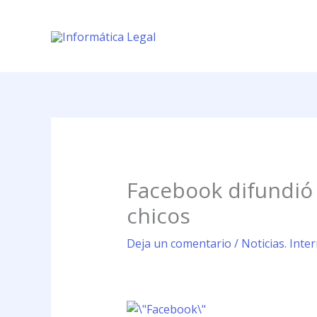
Ir
al
contenido
Facebook difundió 
chicos
Deja un comentario
/
Noticias. Int