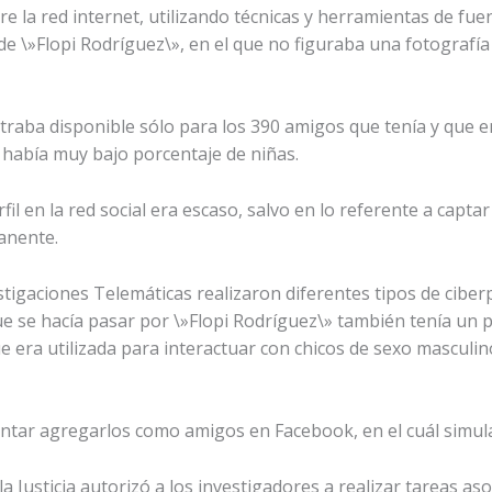
e la red internet, utilizando técnicas y herramientas de fuen
de \»Flopi Rodríguez\», en el que no figuraba una fotografía
traba disponible sólo para los 390 amigos que tenía y que 
e había muy bajo porcentaje de niñas.
il en la red social era escaso, salvo en lo referente a capta
anente.
stigaciones Telemáticas realizaron diferentes tipos de ciberp
 se hacía pasar por \»Flopi Rodríguez\» también tenía un per
e era utilizada para interactuar con chicos de sexo mascul
tentar agregarlos como amigos en Facebook, en el cuál simul
Justicia autorizó a los investigadores a realizar tareas asoci