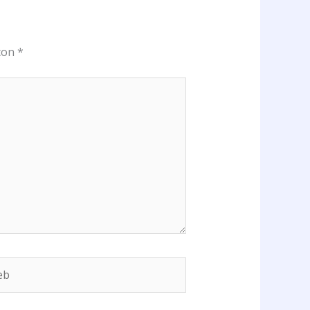
 con
*
b