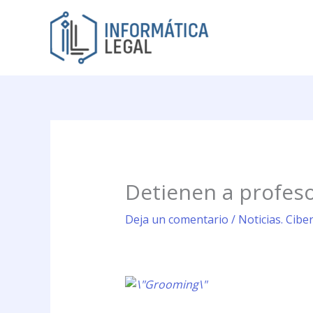
Ir
al
contenido
Detienen a profeso
Deja un comentario
/
Noticias. Cibe