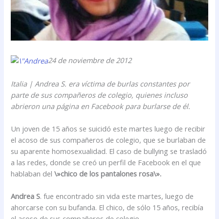
24 de noviembre de 2012
Italia | Andrea S. era víctima de burlas constantes por
parte de sus compañeros de colegio, quienes incluso
abrieron una página en Facebook para burlarse de él.
Un joven de 15 años se suicidó este martes luego de recibir
el acoso de sus compañeros de colegio, que se burlaban de
su aparente homosexualidad. El caso de bullying se trasladó
a las redes, donde se creó un perfil de Facebook en el que
hablaban del
\»chico de los pantalones rosa\».
Andrea S
. fue encontrado sin vida este martes, luego de
ahorcarse con su bufanda. El chico, de sólo 15 años, recibía
el acoso de sus compañeros de colegio.