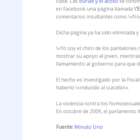
clase. Las
burlas y el acoso
se convir
en Facebook una página llamada
\’E
comentarios insultantes como \»froc
Dicha página ya ha sido eliminada y
\»Yo soy el chico de los pantalones 
mostrar su apoyo al joven, mientras
llamamiento al gobierno para que dé
El hecho es investigado por la Fisca
haberlo \»inducido al suicidio\».
La violencia contra los homosexuale
En octubre de 2009, el parlamento i
Fuente:
Minuto Uno