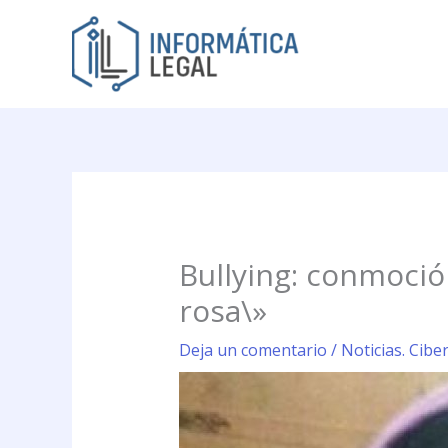
Ir
al
contenido
Bullying: conmoción
rosa\»
Deja un comentario
/
Noticias. Cibe