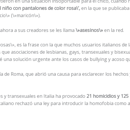
tieron en una situación insoportable para el chico, cuando
l niño con pantalones de color rosa\’,
en la que se publicaba
io\» (\»maricón\»).
 ahora a sus creadores se les llama
\»asesinos\»
en la red.
rosas\», es la frase con la que muchos usuarios italianos de 
 que asociaciones de lesbianas, gays, transexuales y bisexua
 una solución urgente ante los casos de bullying y acoso q
lía de Roma, que abrió una causa para esclarecer los hechos 
s y transexuales en Italia ha provocado
21 homicidios y 125 
taliano rechazó una ley para introducir la homofobia como a