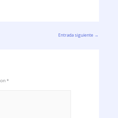
Entrada siguiente
→
 con
*