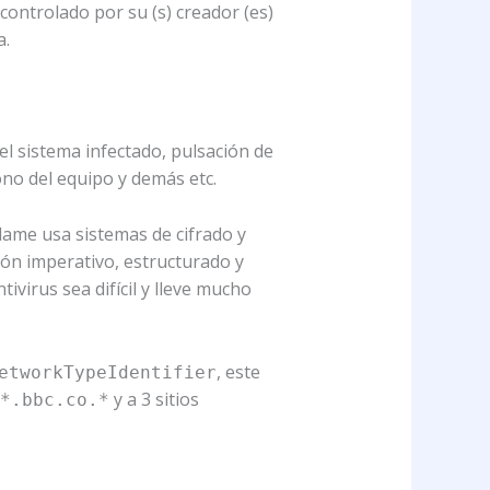
controlado por su (s) creador (es)
a.
el sistema infectado, pulsación de
no del equipo y demás etc.
lame usa sistemas de cifrado y
ón imperativo, estructurado y
tivirus sea difícil y lleve mucho
, este
etworkTypeIdentifier
y a 3 sitios
*.bbc.co.*