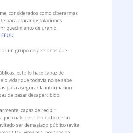
Flame; considerados como ciberarmas
te para atacar instalaciones
enriquecimiento de uranio,
os EEUU
.
 por un grupo de personas que
blicas, esto lo hace capaz de
e olvidar que todavía no se sabe
cas para asegurar la información
paz de pasar desapercibido.
rmente, capaz de recibir
s que cualquier otro bicho de su
evitado ser demasiado público (evita
os (IDS, Firewalls, políticas de