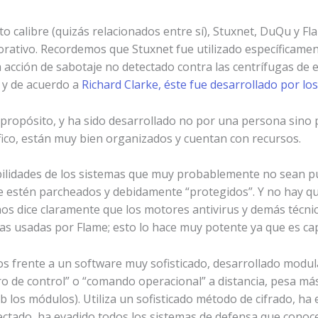
o calibre (quizás relacionados entre sí), Stuxnet, DuQu y 
porativo. Recordemos que Stuxnet fue utilizado específicamen
a acción de sabotaje no detectado contra las centrífugas de 
 y de acuerdo a
Richard Clarke, éste fue desarrollado por l
 propósito, y ha sido desarrollado no por una persona sino
fico, están muy bien organizados y cuentan con recursos.
abilidades de los sistemas que muy probablemente no sean pú
e estén parcheados y debidamente “protegidos”. Y no hay qu
os dice claramente que los motores antivirus y demás técni
icas usadas por Flame; esto lo hace muy potente ya que es ca
 frente a un software muy sofisticado, desarrollado modula
ro de control” o “comando operacional” a distancia, pesa má
 los módulos). Utiliza un sofisticado método de cifrado, ha 
ectado, ha evadido todos los sistemas de defensa que conocem