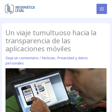
Ir
al
contenido
Un viaje tumultuoso hacia la
transparencia de las
aplicaciones móviles
Deja un comentario
/
Noticias. Privacidad y datos
personales