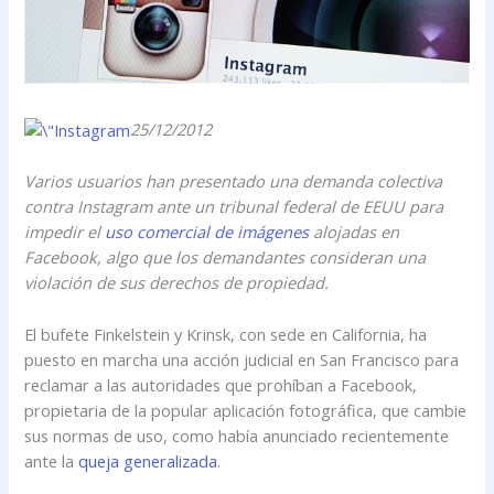
25/12/2012
Varios usuarios han presentado una demanda colectiva
contra Instagram ante un tribunal federal de EEUU para
impedir el
uso comercial de imágenes
alojadas en
Facebook, algo que los demandantes consideran una
violación de sus derechos de propiedad.
El bufete Finkelstein y Krinsk, con sede en California, ha
puesto en marcha una acción judicial en San Francisco para
reclamar a las autoridades que prohíban a Facebook,
propietaria de la popular aplicación fotográfica, que cambie
sus normas de uso, como había anunciado recientemente
ante la
queja generalizada
.