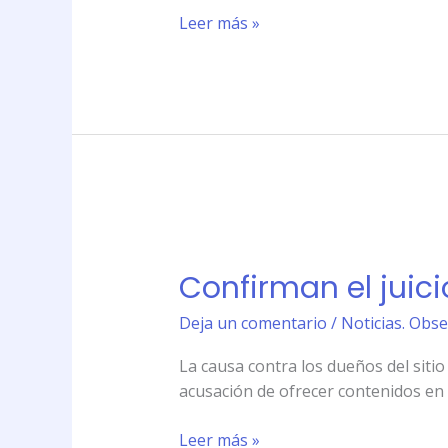
Leer más »
Confirman
el
Confirman el juici
juicio
oral
Deja un comentario
/
Noticias. Obse
para
los
La causa contra los dueños del sitio
creadores
acusación de ofrecer contenidos en 
de
Taringa!
Leer más »