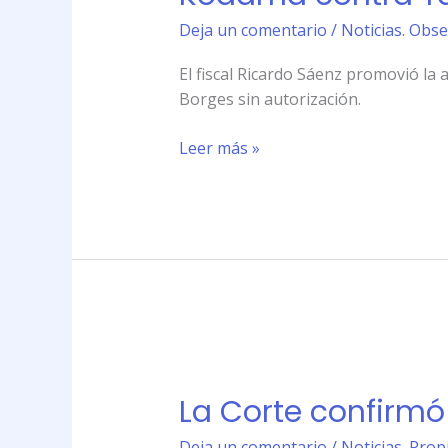
por
Deja un comentario
/
Noticias. Obse
los
derechos
El fiscal Ricardo Sáenz promovió la
de
Borges sin autorización.
autor
de
Leer más »
Borges
La
Corte
La Corte confirmó
confirmó
juicio
Deja un comentario
/
Noticias. Prop