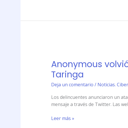
Anonymous
volvió
Anonymous volvió 
a
amenazar
Taringa
con
hackear
Deja un comentario
/
Noticias. Cibe
sitios
Los delincuentes anunciaron un ataqu
oficiales
mensaje a través de Twitter. Las we
por
Taringa
Leer más »