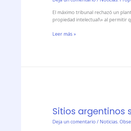
contra
los
El máximo tribunal rechazó un planteo
dueños
propiedad intelectual\» al permitir 
de
Taringa
Leer más »
Sitios
argentinos
Sitios argentinos s
se
reinventan
Deja un comentario
/
Noticias. Obse
tras