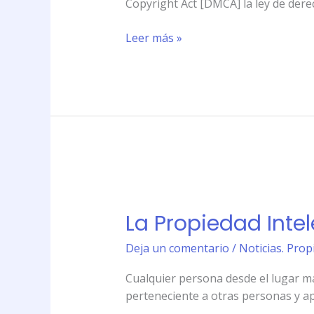
Copyright Act [DMCA] la ley de dere
o
Notificación
Leer más »
y
Retiro
La
Propiedad
La Propiedad Intel
Intelectual
en
Deja un comentario
/
Noticias. Prop
la
Era
Cualquier persona desde el lugar má
de
perteneciente a otras personas y apr
Internet