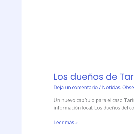
Los
dueños
Los dueños de Tari
de
Taringa!
Deja un comentario
/
Noticias. Obse
a
juicio
Un nuevo capítulo para el caso Tarin
oral
información local. Los dueños del con
y
público
Leer más »