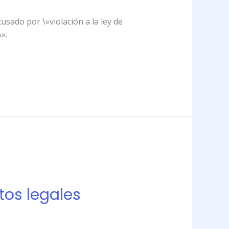
cusado por \»violación a la ley de
».
ctos legales