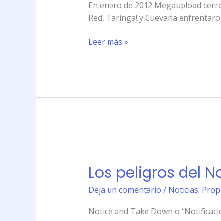
sufrir
En enero de 2012 Megaupload cerró s
conflictos
Red, Taringa! y Cuevana enfrentaron
legales
Leer más »
Los
peligros
Los peligros del N
del
Notice
Deja un comentario
/
Noticias. Prop
and
Take
Notice and Take Down o “Notificación
Down