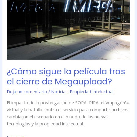
película
tras
el
cierre
de
Megaupload?
¿Cómo sigue la película tras
el cierre de Megaupload?
Deja un comentario
/
Noticias. Propiedad Intelectual
El impacto de la postergación de SOPA, PIPA, el \»apagón\»
virtual y la batalla contra el servicio para compartir archivos
cambiaron el escenario en el mundo de las nuevas
tecnologías y la propiedad intelectual.