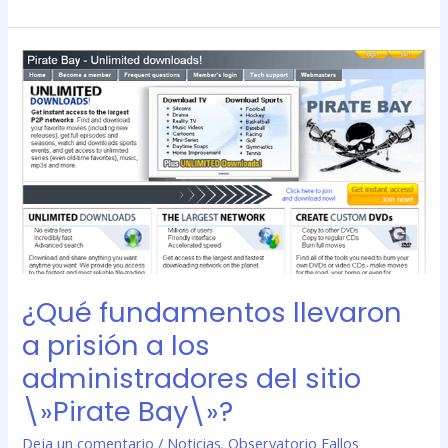
¿Qué
fundamentos
llevaron
a
prisión
a
los
administradores
del
sitio
\»Pirate
¿Qué fundamentos llevaron
Bay\»?
a prisión a los
administradores del sitio
\»Pirate Bay\»?
Deja un comentario
/
Noticias. Observatorio Fallos