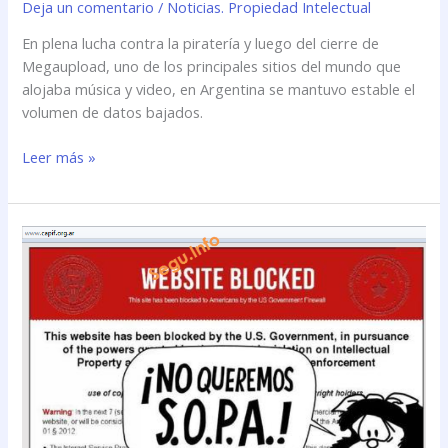
Deja un comentario
/
Noticias. Propiedad Intelectual
En plena lucha contra la piratería y luego del cierre de
Megaupload, uno de los principales sitios del mundo que
alojaba música y video, en Argentina se mantuvo estable el
volumen de datos bajados.
Leer más »
Defacing
a
CAPIF
y
SADAIC
por
#Anonymous