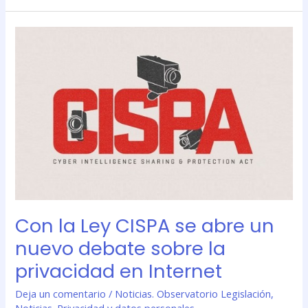
Con
la
Ley
CISPA
se
abre
un
nuevo
debate
sobre
la
privacidad
Con la Ley CISPA se abre un
en
Internet
nuevo debate sobre la
privacidad en Internet
Deja un comentario
/
Noticias. Observatorio Legislación
,
Noticias. Privacidad y datos personales