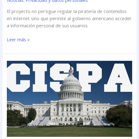
El proyecto no persigue regular la piratería de contenidos
en Internet sino que permite al gobierno americano acceder
a información personal de sus usuarios.
Leer más »
Se
aprobó
#CISPA,
en
secreto