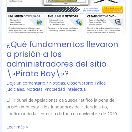
a
los
administradores
del
sitio
\»Pirate
¿Qué fundamentos llevaron
Bay\»?
a prisión a los
administradores del sitio
\»Pirate Bay\»?
Deja un comentario
/
Noticias. Observatorio Fallos
Judiciales
,
Noticias. Propiedad Intelectual
El Tribunal de Apelaciones de Suecia ratificó la pena de
prisión impuesta a los fundadores del referido sitio,
confirmando la sentencia dictada en noviembre de 2010.
Leer más »