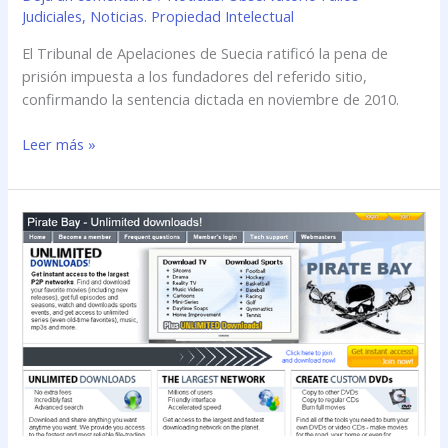
Judiciales
,
Noticias. Propiedad Intelectual
El Tribunal de Apelaciones de Suecia ratificó la pena de
prisión impuesta a los fundadores del referido sitio,
confirmando la sentencia dictada en noviembre de 2010.
Leer más »
¿Qué
fundamentos
llevaron
a
prisión
a
los
administradores
del
sitio