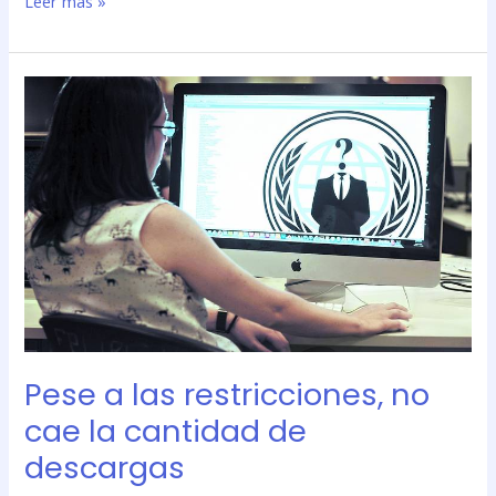
Leer más »
Pese
a
las
restricciones,
no
cae
la
cantidad
de
descargas
Pese a las restricciones, no
cae la cantidad de
descargas