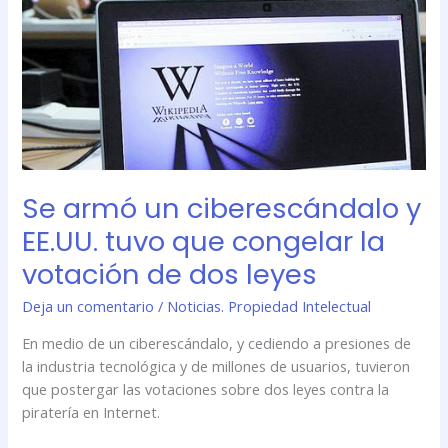
ciberescándalo
y
EE.UU.
tuvo
que
congelar
la
votación
Se armó un ciberescándalo y
de
dos
EE.UU. tuvo que congelar la
leyes
votación de dos leyes
Deja un comentario
/
Noticias. Propiedad Intelectual
En medio de un ciberescándalo, y cediendo a presiones de
la industria tecnológica y de millones de usuarios, tuvieron
que postergar las votaciones sobre dos leyes contra la
piratería en Internet.