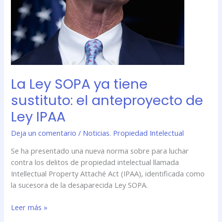
IPAA
La Ley SOPA ya tiene
sustituto: el anteproyecto de
Ley IPAA
Deja un comentario
/
Noticias. Propiedad Intelectual
Se ha presentado una nueva norma sobre para luchar
contra los delitos de propiedad intelectual llamada
Intellectual Property Attaché Act (IPAA), identificada como
la sucesora de la desaparecida Ley SOPA.
Leer más »