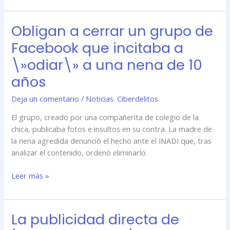
de
10
Obligan a cerrar un grupo de
Obligan
años
a
Facebook que incitaba a
cerrar
\»odiar\» a una nena de 10
un
grupo
años
de
Deja un comentario
/
Noticias. Ciberdelitos
Facebook
que
El grupo, creado por una compañerita de colegio de la
incitaba
chica, publicaba fotos e insultos en su contra. La madre de
a
la nena agredida denunció el hecho ante el INADI que, tras
\»odiar\»
analizar el contenido, ordenó eliminarlo.
a
una
Leer más »
nena
de
10
La publicidad directa de
La
años
publicidad