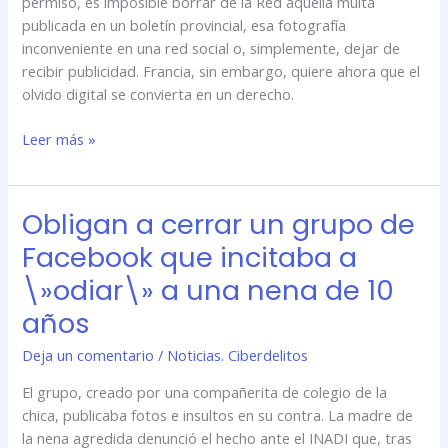
permiso, es imposible borrar de la Red aquella multa
publicada en un boletín provincial, esa fotografía
inconveniente en una red social o, simplemente, dejar de
recibir publicidad. Francia, sin embargo, quiere ahora que el
olvido digital se convierta en un derecho.
Leer más »
Obligan a cerrar un grupo de
Obligan
a
Facebook que incitaba a
cerrar
\»odiar\» a una nena de 10
un
grupo
años
de
Deja un comentario
/
Noticias. Ciberdelitos
Facebook
que
El grupo, creado por una compañerita de colegio de la
incitaba
chica, publicaba fotos e insultos en su contra. La madre de
a
la nena agredida denunció el hecho ante el INADI que, tras
\»odiar\»