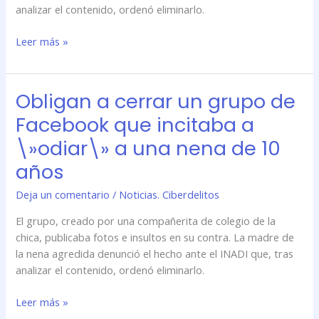
analizar el contenido, ordenó eliminarlo.
a
una
Leer más »
nena
de
10
Obligan a cerrar un grupo de
Obligan
años
a
Facebook que incitaba a
cerrar
\»odiar\» a una nena de 10
un
grupo
años
de
Deja un comentario
/
Noticias. Ciberdelitos
Facebook
que
El grupo, creado por una compañerita de colegio de la
incitaba
chica, publicaba fotos e insultos en su contra. La madre de
a
la nena agredida denunció el hecho ante el INADI que, tras
\»odiar\»
analizar el contenido, ordenó eliminarlo.
a
una
Leer más »
nena