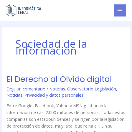
Ir
al
contenido
Sociedad de la
Informacion
El Derecho al Olvido digital
El
Derecho
Deja un comentario
/
Noticias. Observatorio Legislación
,
al
Noticias. Privacidad y datos personales
Olvido
digital
Entre Google, Facebook, Yahoo y MSN gestionan la
información de casi 2.000 millones de personas. Todas estas
compañías son estadounidenses y se rigen por la legislación
de protección de datos, muy laxa, que reina allí. Sin su