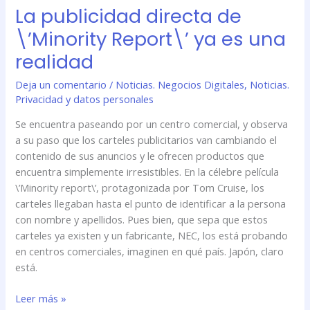
La publicidad directa de
La
publicidad
\’Minority Report\’ ya es una
directa
realidad
de
\’Minority
Deja un comentario
/
Noticias. Negocios Digitales
,
Noticias.
Report\’
Privacidad y datos personales
ya
es
Se encuentra paseando por un centro comercial, y observa
una
a su paso que los carteles publicitarios van cambiando el
realidad
contenido de sus anuncios y le ofrecen productos que
encuentra simplemente irresistibles. En la célebre película
\’Minority report\’, protagonizada por Tom Cruise, los
carteles llegaban hasta el punto de identificar a la persona
con nombre y apellidos. Pues bien, que sepa que estos
carteles ya existen y un fabricante, NEC, los está probando
en centros comerciales, imaginen en qué país. Japón, claro
está.
Leer más »