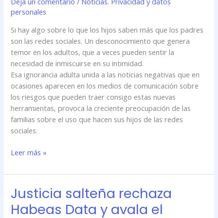
Deja un comentario
/
Noticias. Privacidad y datos
de
personales
Internet
sin
Si hay algo sobre lo que los hijos saben más que los padres
invadir
son las redes sociales. Un desconocimiento que genera
su
temor en los adultos, que a veces pueden sentir la
intimidad
necesidad de inmiscuirse en su intimidad.
Esa ignorancia adulta unida a las noticias negativas que en
ocasiones aparecen en los medios de comunicación sobre
los riesgos que pueden traer consigo estas nuevas
herramientas, provoca la creciente preocupación de las
familias sobre el uso que hacen sus hijos de las redes
sociales.
Leer más »
Justicia salteña rechaza
Justicia
salteña
Habeas Data y avala el
rechaza