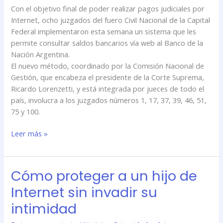
los
Con el objetivo final de poder realizar pagos judiciales por
pagos
Internet, ocho juzgados del fuero Civil Nacional de la Capital
judiciales
Federal implementaron esta semana un sistema que les
online
permite consultar saldos bancarios vía web al Banco de la
Nación Argentina.
El nuevo método, coordinado por la Comisión Nacional de
Gestión, que encabeza el presidente de la Corte Suprema,
Ricardo Lorenzetti, y está integrada por jueces de todo el
país, involucra a los juzgados números 1, 17, 37, 39, 46, 51,
75 y 100.
Leer más »
Cómo proteger a un hijo de
Cómo
proteger
Internet sin invadir su
a
intimidad
un
hijo