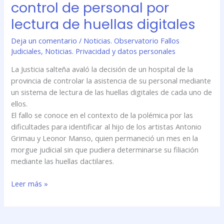
control de personal por
Habeas
Data
lectura de huellas digitales
y
Deja un comentario
/
Noticias. Observatorio Fallos
avala
Judiciales
,
Noticias. Privacidad y datos personales
el
control
La Justicia salteña avaló la decisión de un hospital de la
de
provincia de controlar la asistencia de su personal mediante
personal
un sistema de lectura de las huellas digitales de cada uno de
por
ellos.
lectura
El fallo se conoce en el contexto de la polémica por las
de
dificultades para identificar al hijo de los artistas Antonio
huellas
Grimau y Leonor Manso, quien permaneció un mes en la
digitales
morgue judicial sin que pudiera determinarse su filiación
mediante las huellas dactilares.
Leer más »