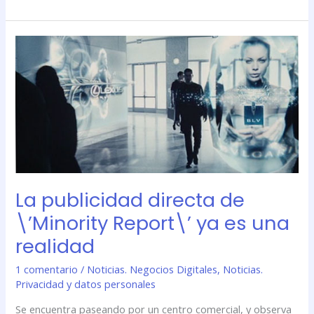
La
publicidad
directa
de
\’Minority
Report\’
ya
es
una
realidad
La publicidad directa de
\’Minority Report\’ ya es una
realidad
1 comentario
/
Noticias. Negocios Digitales
,
Noticias.
Privacidad y datos personales
Se encuentra paseando por un centro comercial, y observa