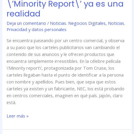
\’Minority Report\’ ya es una
directa
realidad
de
\’Minority
Deja un comentario
/
Noticias. Negocios Digitales
,
Noticias.
Report\’
Privacidad y datos personales
ya
es
Se encuentra paseando por un centro comercial, y observa
una
a su paso que los carteles publicitarios van cambiando el
realidad
contenido de sus anuncios y le ofrecen productos que
encuentra simplemente irresistibles. En la célebre película
\’Minority report\’, protagonizada por Tom Cruise, los
carteles llegaban hasta el punto de identificar a la persona
con nombre y apellidos. Pues bien, que sepa que estos
carteles ya existen y un fabricante, NEC, los está probando
en centros comerciales, imaginen en qué país. Japón, claro
está.
Leer más »