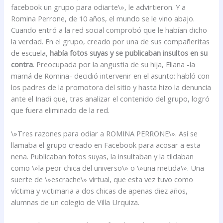
facebook un grupo para odiarte\», le advirtieron. Y a
Romina Perrone, de 10 años, el mundo se le vino abajo.
Cuando entró a la red social comprobó que le habían dicho
la verdad. En el grupo, creado por una de sus compañeritas
de escuela,
había fotos suyas y se publicaban insultos en su
contra
. Preocupada por la angustia de su hija, Eliana -la
mamá de Romina- decidió intervenir en el asunto: habló con
los padres de la promotora del sitio y hasta hizo la denuncia
ante el Inadi que, tras analizar el contenido del grupo, logró
que fuera eliminado de la red.
\»Tres razones para odiar a ROMINA PERRONE\». Así se
llamaba el grupo creado en Facebook para acosar a esta
nena. Publicaban fotos suyas, la insultaban y la tildaban
como \»la peor chica del universo\» o \»una metida\». Una
suerte de \»escrache\» virtual, que esta vez tuvo como
víctima y victimaria a dos chicas de apenas diez años,
alumnas de un colegio de Villa Urquiza.