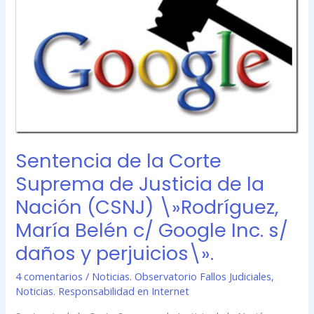
Suprema
de
Justicia
de
la
Nación
(CSNJ)
\»Rodríguez,
María
Belén
Sentencia de la Corte
c/
Suprema de Justicia de la
Google
Inc.
Nación (CSNJ) \»Rodríguez,
s/
María Belén c/ Google Inc. s/
daños
y
daños y perjuicios\».
perjuicios\».
4 comentarios
/
Noticias. Observatorio Fallos Judiciales
,
Noticias. Responsabilidad en Internet