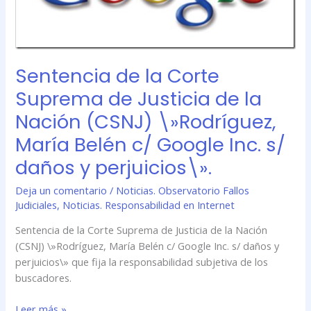
(CSNJ)
\»Rodríguez,
María
Belén
Sentencia de la Corte
c/
Suprema de Justicia de la
Google
Inc.
Nación (CSNJ) \»Rodríguez,
s/
María Belén c/ Google Inc. s/
daños
y
daños y perjuicios\».
perjuicios\».
Deja un comentario
/
Noticias. Observatorio Fallos
Judiciales
,
Noticias. Responsabilidad en Internet
Sentencia de la Corte Suprema de Justicia de la Nación
(CSNJ) \»Rodríguez, María Belén c/ Google Inc. s/ daños y
perjuicios\» que fija la responsabilidad subjetiva de los
buscadores.
Leer más »