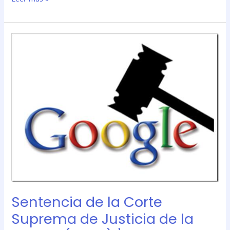
Sentencia
de
la
Corte
Suprema
de
Justicia
de
la
Nación
(CSNJ)
\»Rodríguez,
María
Belén
Sentencia de la Corte
c/
Suprema de Justicia de la
Google
Inc.