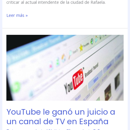
criticar al actual intendente de la ciudad de Rafaela.
Leer más »
YouTube
le
ganó
un
juicio
a
un
canal
de
TV
en
YouTube le ganó un juicio a
España
un canal de TV en España