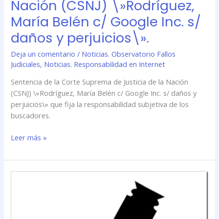
Nación (CSNJ) \»Rodríguez,
s/
María Belén c/ Google Inc. s/
daños
y
daños y perjuicios\».
perjuicios\».
Deja un comentario
/
Noticias. Observatorio Fallos
Judiciales
,
Noticias. Responsabilidad en Internet
Sentencia de la Corte Suprema de Justicia de la Nación
(CSNJ) \»Rodríguez, María Belén c/ Google Inc. s/ daños y
perjuicios\» que fija la responsabilidad subjetiva de los
buscadores.
Leer más »
Sentencia
de
la
Corte