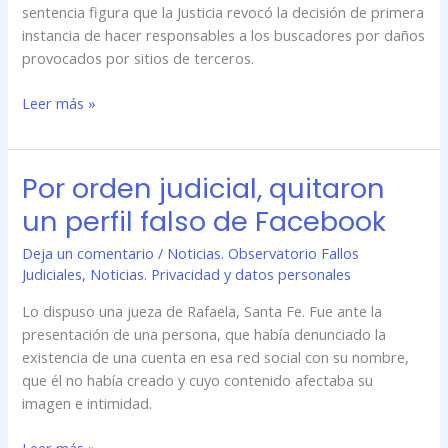
en
sentencia figura que la Justicia revocó la decisión de primera
el
instancia de hacer responsables a los buscadores por daños
caso
provocados por sitios de terceros.
de
Leer más »
Virginia
Da
Cunha
Por orden judicial, quitaron
Por
orden
un perfil falso de Facebook
judicial,
quitaron
Deja un comentario
/
Noticias. Observatorio Fallos
un
Judiciales
,
Noticias. Privacidad y datos personales
perfil
Lo dispuso una jueza de Rafaela, Santa Fe. Fue ante la
falso
presentación de una persona, que había denunciado la
de
existencia de una cuenta en esa red social con su nombre,
Facebook
que él no había creado y cuyo contenido afectaba su
imagen e intimidad.
Leer más »