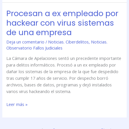
Procesan a ex empleado por
Procesan
a
hackear con virus sistemas
ex
de una empresa
empleado
por
Deja un comentario
/
Noticias. Ciberdelitos
,
Noticias.
hackear
Observatorio Fallos Judiciales
con
virus
La Cámara de Apelaciones sentó un precedente importante
sistemas
para delitos informáticos. Procesó a un ex empleado por
de
dañar los sistemas de la empresa de la que fue despedido
una
tras cumplir 17 años de servicio. Por despecho borró
empresa
archivos, bases de datos, programas y dejó instalados
varios virus hackeando el sistema.
Leer más »