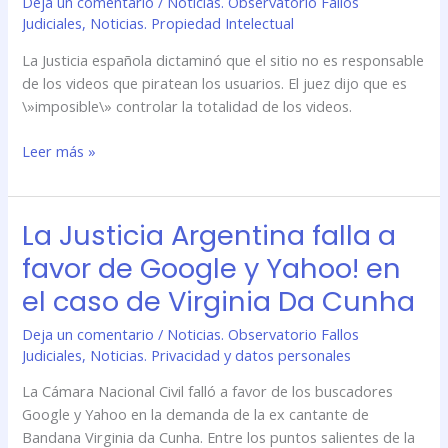
Deja un comentario
/
Noticias. Observatorio Fallos
Judiciales
,
Noticias. Propiedad Intelectual
La Justicia española dictaminó que el sitio no es responsable
de los videos que piratean los usuarios. El juez dijo que es
\»imposible\» controlar la totalidad de los videos.
Leer más »
La Justicia Argentina falla a
La
Justicia
favor de Google y Yahoo! en
Argentina
el caso de Virginia Da Cunha
falla
a
Deja un comentario
/
Noticias. Observatorio Fallos
favor
Judiciales
,
Noticias. Privacidad y datos personales
de
Google
La Cámara Nacional Civil falló a favor de los buscadores
y
Google y Yahoo en la demanda de la ex cantante de
Yahoo!
Bandana Virginia da Cunha. Entre los puntos salientes de la