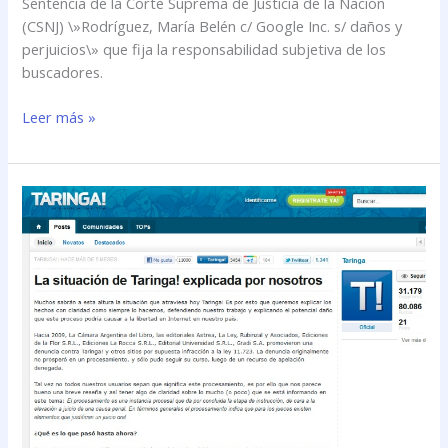
Sentencia de la Corte Suprema de Justicia de la Nación
(CSNJ) \»Rodríguez, María Belén c/ Google Inc. s/ daños y
perjuicios\» que fija la responsabilidad subjetiva de los
buscadores.
Leer más »
Otro
revés
judicial
para
Taringa!
por
la
publicación
de
obras
sin