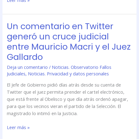
Un comentario en Twitter
Un
comentario
generó un cruce judicial
en
entre Mauricio Macri y el Juez
Twitter
generó
Gallardo
un
Deja un comentario
/
Noticias. Observatorio Fallos
cruce
Judiciales
,
Noticias. Privacidad y datos personales
judicial
entre
El Jefe de Gobierno pidió días atrás desde su cuenta de
Mauricio
Twitter que el juez permita prender el cartel electrónico,
Macri
que está frente al Obelisco y que día atrás ordenó apagar,
y
para que los vecinos vieran el partido de la Selección. El
el
magistrado lo intimó en la Justicia.
Juez
Gallardo
Leer más »