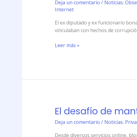
Deja un comentario
/
Noticias. Obse
como
Internet
corrupto,
pero
El ex diputado y ex funcionario bon
perdió
vinculaban con hechos de corrupción;
el
juicio
Leer más »
El desafío de man
El
desafío
Deja un comentario
/
Noticias. Priv
de
mantener
Desde diversos servicios online, blo