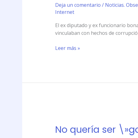
\»googleado\»
Deja un comentario
/
Noticias. Obse
como
Internet
corrupto,
pero
El ex diputado y ex funcionario bon
perdió
vinculaban con hechos de corrupción;
el
juicio
Leer más »
No
quería
No quería ser \»g
ser
\»googleado\»