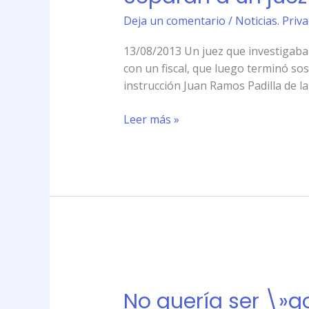
juez
Deja un comentario
/
Noticias. Priv
por
discutir
13/08/2013 Un juez que investigaba 
con
con un fiscal, que luego terminó so
un
instrucción Juan Ramos Padilla de la
fiscal
en
Leer más »
Twitter
No
quería
No quería ser \»g
ser