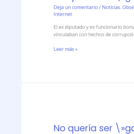
\»googleado\»
Deja un comentario
/
Noticias. Obse
como
Internet
corrupto,
pero
El ex diputado y ex funcionario bon
perdió
vinculaban con hechos de corrupción;
el
juicio
Leer más »
No
quería
No quería ser \»g
ser