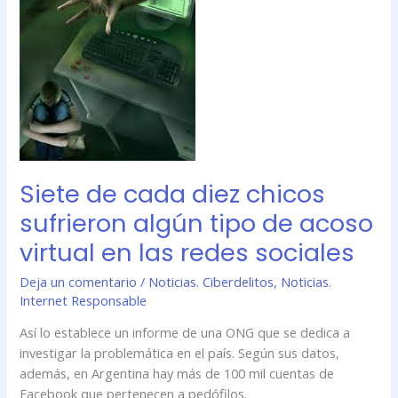
diez
chicos
sufrieron
algún
tipo
de
acoso
virtual
en
Siete de cada diez chicos
las
redes
sufrieron algún tipo de acoso
sociales
virtual en las redes sociales
Deja un comentario
/
Noticias. Ciberdelitos
,
Noticias.
Internet Responsable
Así lo establece un informe de una ONG que se dedica a
investigar la problemática en el país. Según sus datos,
además, en Argentina hay más de 100 mil cuentas de
Facebook que pertenecen a pedófilos.