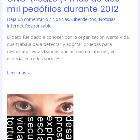
mil pedófilos durante 2012
Deja un comentario
/
Noticias. Ciberdelitos
,
Noticias.
Internet Responsable
El dato fue dado a conocer por la organización Alerta Vida,
que trabaja para detectar y aportar pruebas para
desbaratar estas bandas que actúan en Internet, en
especial en redes sociales.
Leer más »
ONG
\»cazó\»
más
de
dos
mil