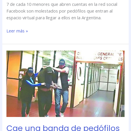
7 de cada 10 menores que abren cuentas en la red social
Facebook son molestados por pedófilos que entran al
espacio virtual para llegar a ellos en la Argentina.
Leer más »
Cae
una
banda
de
pedófilos
con
nexos
internacionales
Cae una banda de pedófilos