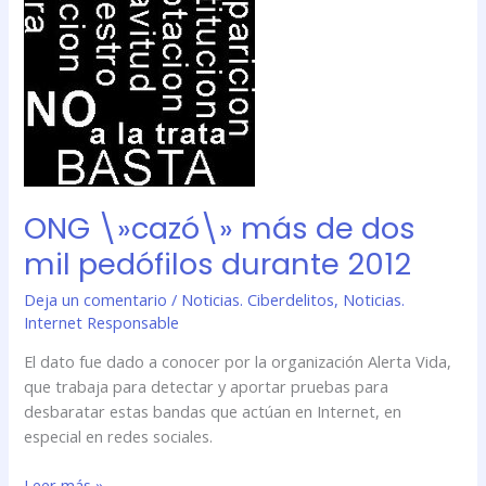
pedófilos
durante
2012
ONG \»cazó\» más de dos
mil pedófilos durante 2012
Deja un comentario
/
Noticias. Ciberdelitos
,
Noticias.
Internet Responsable
El dato fue dado a conocer por la organización Alerta Vida,
que trabaja para detectar y aportar pruebas para
desbaratar estas bandas que actúan en Internet, en
especial en redes sociales.
Leer más »