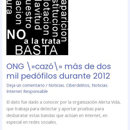
pedófilos
durante
2012
ONG \»cazó\» más de dos
mil pedófilos durante 2012
Deja un comentario
/
Noticias. Ciberdelitos
,
Noticias.
Internet Responsable
El dato fue dado a conocer por la organización Alerta Vida,
que trabaja para detectar y aportar pruebas para
desbaratar estas bandas que actúan en Internet, en
especial en redes sociales.