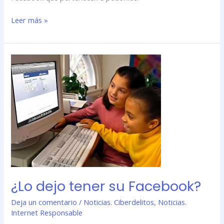
Leer más »
¿Lo
dejo
tener
su
Facebook?
¿Lo dejo tener su Facebook?
Deja un comentario
/
Noticias. Ciberdelitos
,
Noticias.
Internet Responsable