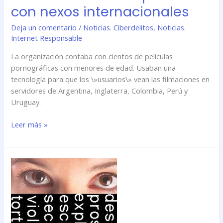
con nexos internacionales
Deja un comentario
/
Noticias. Ciberdelitos
,
Noticias.
Internet Responsable
La organización contaba con cientos de películas
pornográficas con menores de edad. Usaban una
tecnología para que los \»usuarios\» vean las filmaciones en
servidores de Argentina, Inglaterra, Colombia, Perú y
Uruguay.
Leer más »
ONG
\»cazó\»
más
de
dos
mil