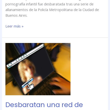
pornografía infantil fue desbaratada tras una serie de
allanamientos de la Policía Metropolitana de la Ciudad de
Buenos Aires.
Leer más »
Desbaratan
una
red
de
pedófilos
que
operaba
en
Argentina
Desbaratan una red de