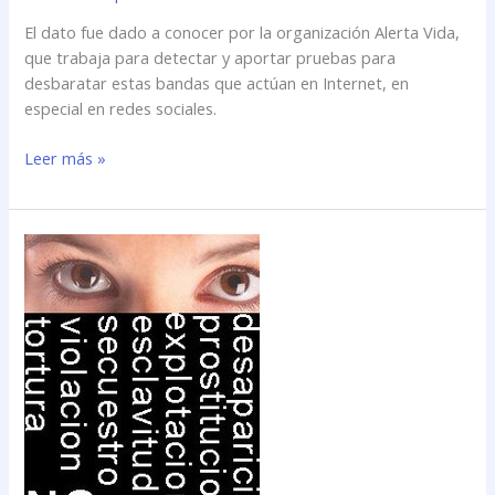
El dato fue dado a conocer por la organización Alerta Vida,
que trabaja para detectar y aportar pruebas para
desbaratar estas bandas que actúan en Internet, en
especial en redes sociales.
Leer más »
ONG
\»cazó\»
más
de
dos
mil
pedófilos
durante
2012