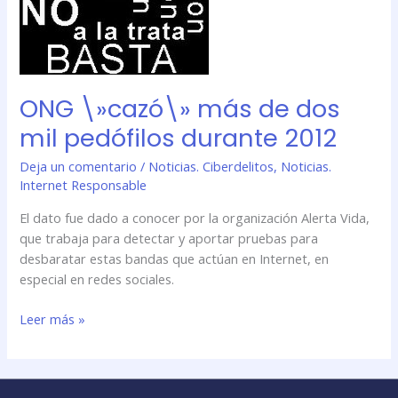
ONG \»cazó\» más de dos
mil pedófilos durante 2012
Deja un comentario
/
Noticias. Ciberdelitos
,
Noticias.
Internet Responsable
El dato fue dado a conocer por la organización Alerta Vida,
que trabaja para detectar y aportar pruebas para
desbaratar estas bandas que actúan en Internet, en
especial en redes sociales.
Leer más »