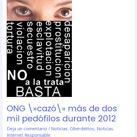
ONG
\»cazó\»
más
de
dos
mil
pedófilos
durante
2012
ONG \»cazó\» más de dos
mil pedófilos durante 2012
Deja un comentario
/
Noticias. Ciberdelitos
,
Noticias.
Internet Responsable