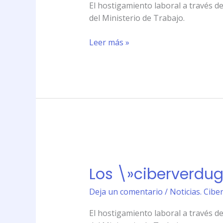
oficina
El hostigamiento laboral a través d
del Ministerio de Trabajo.
Leer más »
Los
\»ciberverdugos\»
Los \»ciberverdugo
llegan
a
Deja un comentario
/
Noticias. Cibe
la
oficina
El hostigamiento laboral a través d