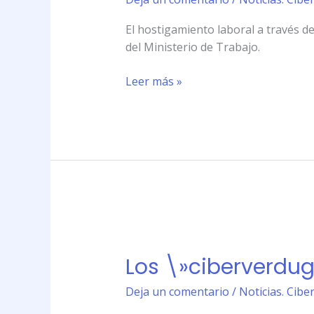
la
oficina
El hostigamiento laboral a través d
del Ministerio de Trabajo.
Leer más »
Los
\»ciberverdugos\»
Los \»ciberverdugo
llegan
a
Deja un comentario
/
Noticias. Cibe
la