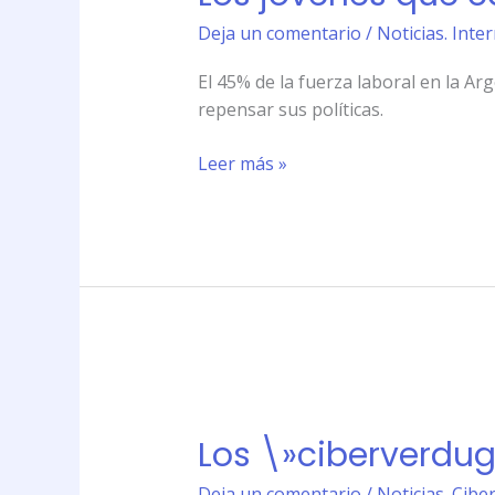
cambian
Deja un comentario
/
Noticias. Int
las
reglas:
El 45% de la fuerza laboral en la Ar
generación
repensar sus políticas.
Y
Leer más »
Los
\»ciberverdugos\»
Los \»ciberverdugo
llegan
a
Deja un comentario
/
Noticias. Cibe