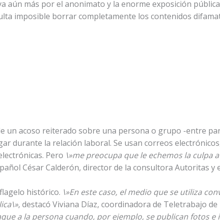
va aún más por el anonimato y la enorme exposición pública
ulta imposible borrar completamente los contenidos difamat
de un acoso reiterado sobre una persona o grupo -entre par
igar durante la relación laboral. Se usan correos electrónicos
lectrónicas. Pero
\»me preocupa que le echemos la culpa a 
español César Calderón, director de la consultora Autoritas y 
flagelo histórico.
\»En este caso, el medio que se utiliza con
ica\»
, destacó Viviana Díaz, coordinadora de Teletrabajo de 
aque a la persona cuando, por ejemplo, se publican fotos e