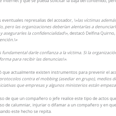
 Internet y que se pueda solicitar la baja del contenido, pe
as eventuales represalias del acosador,
\»las víctimas ademá
o, pero las organizaciones deberían alentarlas a denunciarl
y asegurarles la confidencialidad\»
, destacó Delfina Quirno
ención.\»
s fundamental darle confianza a la víctima. Si la organización
forma para recibir las denuncias\»
.
ló que actualmente existen instrumentos para prevenir el ac
 protocolos contra el mobbing (asediar en grupo), medios d
iniciativas que empresas y algunos ministerios están empeza
so de que un compañero o jefe realice este tipo de actos qu
so de calumniar, injuriar o difamar a un compañero y en que
ando este hecho se repita.