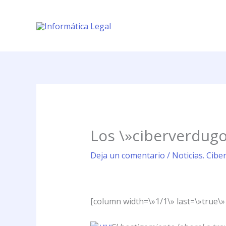
Ir
al
contenido
Los \»ciberverdugos
Deja un comentario
/
Noticias. Cibe
[column width=\»1/1\» last=\»true\» 