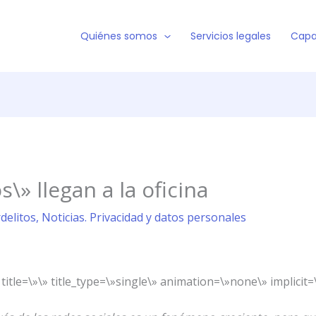
Quiénes somos
Servicios legales
Capa
\» llegan a la oficina
rdelitos
,
Noticias. Privacidad y datos personales
title=\»\» title_type=\»single\» animation=\»none\» implicit=