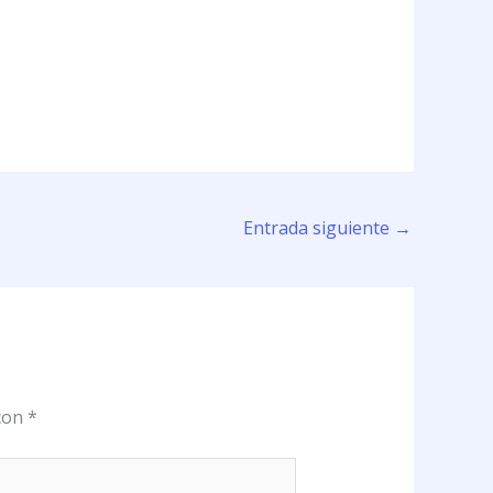
Entrada siguiente
→
 con
*