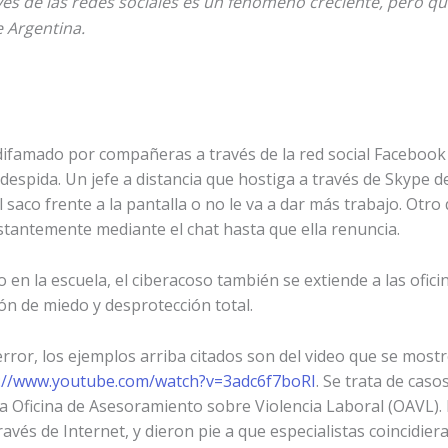
avés de las redes sociales es un fenómeno creciente, pero q
e Argentina.
famado por compañeras a través de la red social Facebook 
despida. Un jefe a distancia que hostiga a través de Skype
 saco frente a la pantalla o no le va a dar más trabajo. Otro
stantemente mediante el chat hasta que ella renuncia.
n la escuela, el ciberacoso también se extiende a las ofici
ón de miedo y desprotección total.
error, los ejemplos arriba citados son del video que se most
://www.youtube.com/watch?v=3adc6f7boRI
. Se trata de caso
la Oficina de Asesoramiento sobre Violencia Laboral (OAVL)
través de Internet, y dieron pie a que especialistas coincidi