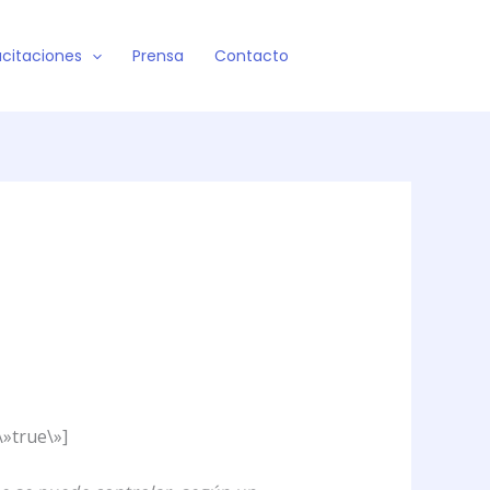
citaciones
Prensa
Contacto
\»true\»]