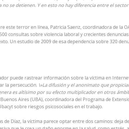
 no se detienen. Y en esto no hay diferencia entre el sector
re este terror en línea, Patricia Saenz, coordinadora de la OA
1500 consultas sobre violencia laboral y crecientes denuncia
exto. Un estudio de 2009 de esa dependencia sobre 320 denu
sador puede rastrear información sobre la víctima en Interne
ar la persecución.
\»La difusión y el anonimato que propician 
enera es altísimo por su efecto multiplicador en otros ámbi
de Buenos Aires (UBA), coordinadora del Programa de Extensi
Ubacyt sobre riesgos psicosociales en el trabajo.
ras de Díaz, la víctima parece optar entre dos caminos: deja d
siva que le crea un daño enorme en la salud, como estrés, a