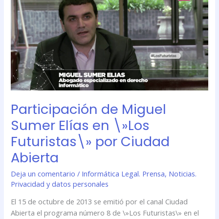
Miguel
Sumer
Elías
en
\»Los
Futuristas\»
por
Ciudad
Abierta
Participación de Miguel
Sumer Elías en \»Los
Futuristas\» por Ciudad
Abierta
Deja un comentario
/
Informática Legal. Prensa
,
Noticias.
Privacidad y datos personales
El 15 de octubre de 2013 se emitió por el canal Ciudad
Abierta el programa número 8 de \»Los Futuristas\» en el