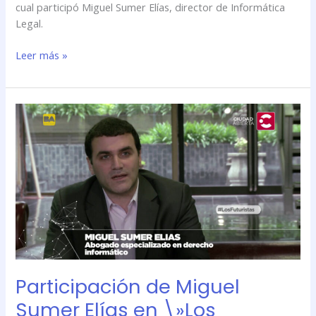
cual participó Miguel Sumer Elías, director de Informática
Legal.
Leer más »
Participación
de
Miguel
Sumer
Elías
en
\»Los
Futuristas\»
por
Ciudad
Abierta
Participación de Miguel
Sumer Elías en \»Los