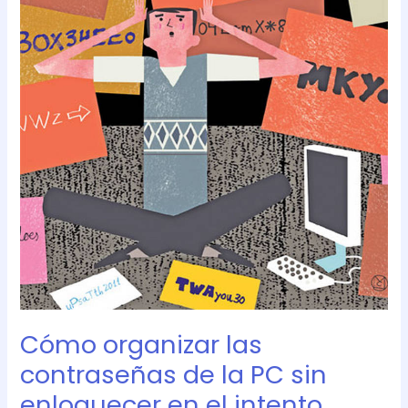
la
PC
sin
enloquecer
en
el
intento
Cómo organizar las
contraseñas de la PC sin
enloquecer en el intento