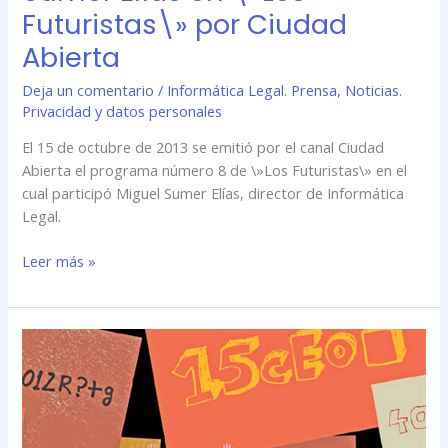
Futuristas\» por Ciudad
Abierta
Deja un comentario
/
Informática Legal. Prensa
,
Noticias.
Privacidad y datos personales
El 15 de octubre de 2013 se emitió por el canal Ciudad
Abierta el programa número 8 de \»Los Futuristas\» en el
cual participó Miguel Sumer Elías, director de Informática
Legal.
Leer más »
Cómo
organizar
las
contraseñas
de