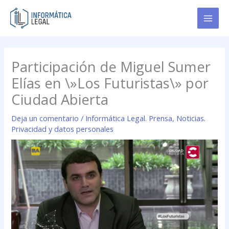
Ir
al
contenido
Participación de Miguel Sumer
Elías en \»Los Futuristas\» por
Ciudad Abierta
Deja un comentario
/
Informática Legal. Prensa
,
Noticias.
Privacidad y datos personales