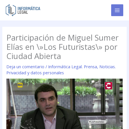
Ir
al
contenido
Participación de Miguel Sumer
Elías en \»Los Futuristas\» por
Ciudad Abierta
Deja un comentario
/
Informática Legal. Prensa
,
Noticias.
Privacidad y datos personales