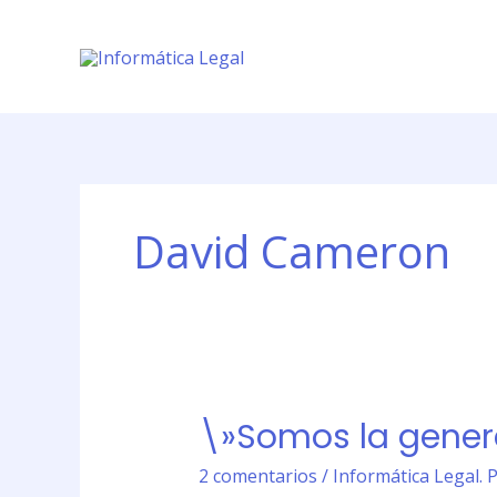
Ir
al
contenido
David Cameron
\»Somos la gener
\»Somos
la
2 comentarios
/
Informática Legal. 
generación