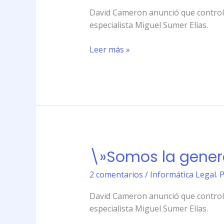
que
David Cameron anunció que controla
debe
especialista Miguel Sumer Elías.
regular
la
Leer más »
web\»
\»Somos la gener
\»Somos
la
2 comentarios
/
Informática Legal. 
generación
que
David Cameron anunció que controla
debe
especialista Miguel Sumer Elías.
regular