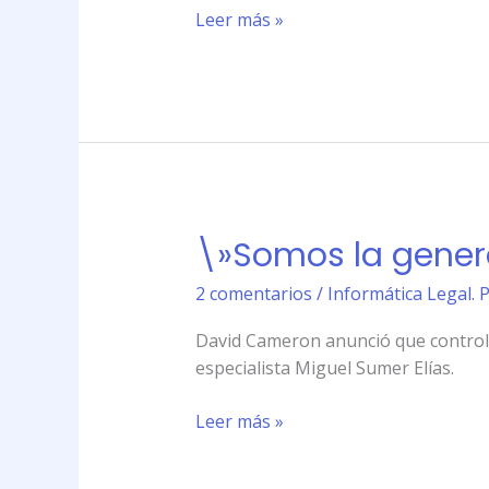
la
Leer más »
web\»
\»Somos la gener
\»Somos
la
2 comentarios
/
Informática Legal. 
generación
que
David Cameron anunció que controla
debe
especialista Miguel Sumer Elías.
regular
la
Leer más »
web\»