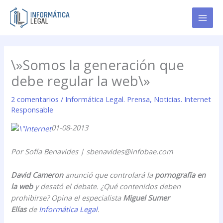
Ir
al
contenido
\»Somos la generación que
debe regular la web\»
2 comentarios
/
Informática Legal. Prensa
,
Noticias. Internet
Responsable
01-08-2013
Por Sofía Benavides | sbenavides@infobae.com
David Cameron
anunció que controlará la
pornografía en
la web
y desató el debate. ¿Qué contenidos deben
prohibirse? Opina el especialista
Miguel Sumer
Elías
de
Informática Legal
.