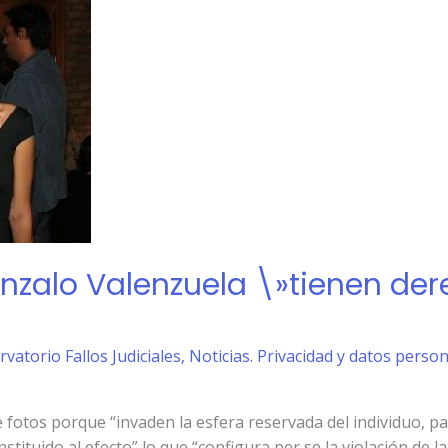
onzalo Valenzuela \»tienen der
rvatorio Fallos Judiciales
,
Noticias. Privacidad y datos perso
de fotos porque “invaden la esfera reservada del individuo, p
tituido al efecto” lo que “configura per se la violación de la