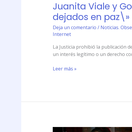
paz\»
Juanita Viale y G
dejados en paz\»
Deja un comentario
/
Noticias. Obse
Internet
La Justicia prohibió la publicación 
un interés legítimo o un derecho cons
Leer más »
Juanita