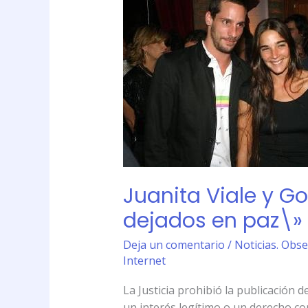
Viale
y
Gonzalo
Valenzuela
\»tienen
derecho
a
ser
dejados
en
paz\»
Juanita Viale y G
dejados en paz\»
Deja un comentario
/
Noticias. Obse
Internet
La Justicia prohibió la publicación 
un interés legítimo o un derecho cons