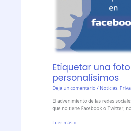
en
Facebook
puede
afectar
derechos
personalísimos
Etiquetar una fot
personalísimos
Deja un comentario
/
Noticias. Priv
El advenimiento de las redes social
que no tiene Facebook o Twitter, no
Leer más »