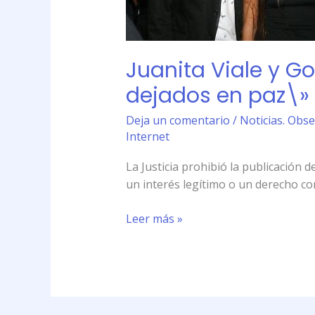
ser
dejados
en
paz\»
Juanita Viale y G
dejados en paz\»
Deja un comentario
/
Noticias. Obse
Internet
La Justicia prohibió la publicación 
un interés legítimo o un derecho cons
Leer más »