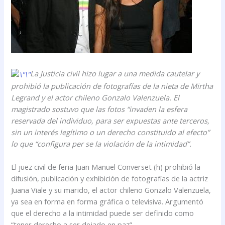
La Justicia civil hizo lugar a una medida cautelar y
prohibió la publicación de fotografías de la nieta de Mirtha
Legrand y el actor chileno Gonzalo Valenzuela. El
magistrado sostuvo que las fotos “invaden la esfera
reservada del individuo, para ser expuestas ante terceros,
sin un interés legítimo o un derecho constituido al efecto”
lo que “configura per se la violación de la intimidad”.
El juez civil de feria Juan Manuel Converset (h) prohibió la
difusión, publicación y exhibición de fotografías de la actriz
Juana Viale y su marido, el actor chileno Gonzalo Valenzuela,
ya sea en forma en forma gráfica o televisiva. Argumentó
que el derecho a la intimidad puede ser definido como
“tener derecho a ser dejado en paz”.