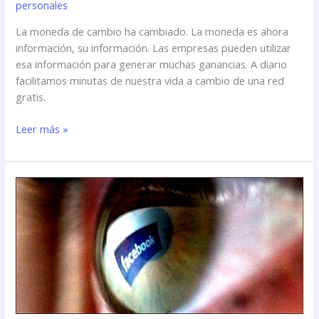
personales
La moneda de cambio ha cambiado. La moneda es ahora
información, su información. Las empresas pueden utilizar
esa información para generar muchas ganancias. A diario
facilitamos minutas de nuestra vida a cambio de una red
gratis.
Leer más »
Pagando
el
precio
por
una
red
\»gratis\»