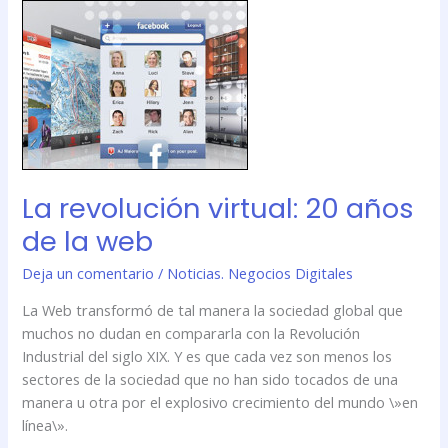
La
revolución
virtual:
20
años
de
la
web
La revolución virtual: 20 años
de la web
Deja un comentario
/
Noticias. Negocios Digitales
La Web transformó de tal manera la sociedad global que
muchos no dudan en compararla con la Revolución
Industrial del siglo XIX. Y es que cada vez son menos los
sectores de la sociedad que no han sido tocados de una
manera u otra por el explosivo crecimiento del mundo \»en
línea\».