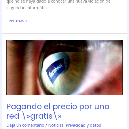
que no se haya dado a conocer una nueva violación de
seguridad informática.
Leer más »
Pagando
el
precio
por
una
red
\»gratis\»
Pagando el precio por una
red \»gratis\»
Deja un comentario
/
Noticias. Privacidad y datos