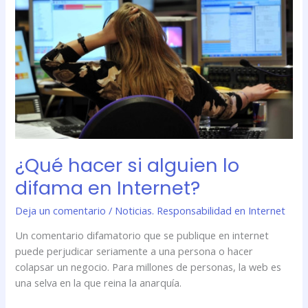
hacer
si
alguien
lo
difama
en
Internet?
¿Qué hacer si alguien lo
difama en Internet?
Deja un comentario
/
Noticias. Responsabilidad en Internet
Un comentario difamatorio que se publique en internet
puede perjudicar seriamente a una persona o hacer
colapsar un negocio. Para millones de personas, la web es
una selva en la que reina la anarquía.