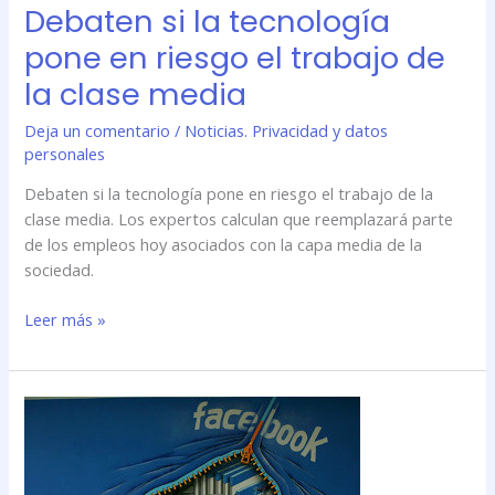
Debaten si la tecnología
la
pone en riesgo el trabajo de
clase
media
la clase media
Deja un comentario
/
Noticias. Privacidad y datos
personales
Debaten si la tecnología pone en riesgo el trabajo de la
clase media. Los expertos calculan que reemplazará parte
de los empleos hoy asociados con la capa media de la
sociedad.
Leer más »
Lo
que
dicen
de