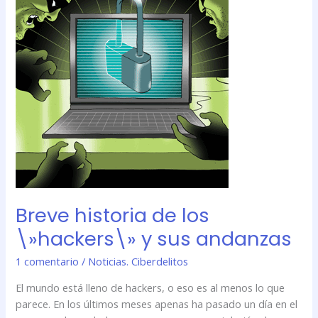
historia
de
los
\»hackers\»
y
sus
andanzas
Breve historia de los
\»hackers\» y sus andanzas
1 comentario
/
Noticias. Ciberdelitos
El mundo está lleno de hackers, o eso es al menos lo que
parece. En los últimos meses apenas ha pasado un día en el