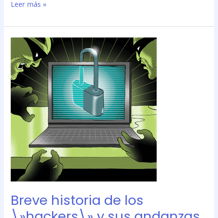
Leer más »
Breve
historia
de
los
\»hackers\»
y
sus
andanzas
Breve historia de los
\»hackers\» y sus andanzas