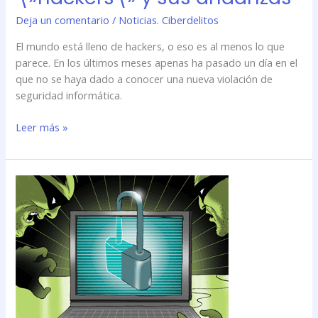
Deja un comentario
/
Noticias. Ciberdelitos
El mundo está lleno de hackers, o eso es al menos lo que
parece. En los últimos meses apenas ha pasado un día en el
que no se haya dado a conocer una nueva violación de
seguridad informática.
Leer más »
Breve
historia
de
los
\»hackers\»
y
sus
andanzas