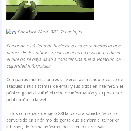
Por Mark Ward, BBC, Tecnología
El mundo está lleno de hackers, o eso es al menos lo que
parece. En los últimos meses apenas ha pasado un día en
el que no se haya dado a conocer una nueva violación de
seguridad informática.
Compañías multinacionales se vieron asumiendo el costo de
ataques a sus sistemas de email y sus sitios en internet. Y el
público general sufrió el robo de información y su posterior
publicación en la web.
En los comienzos del siglo XXI la palabra \»hacker\» se ha
convertido en sinónimo de gente que siembra el terror en
internet, de forma anónima, oculta en oscuras salas.