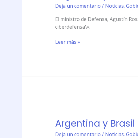
profundizan
Deja un comentario
/
Noticias. Gobi
estrategias
en
El ministro de Defensa, Agustín Ros
\»ciberdefensa\»
ciberdefensa\».
Leer más »
Argentina
y
Argentina y Brasi
Brasil
profundizan
Deja un comentario
/
Noticias. Gobi
estrategias