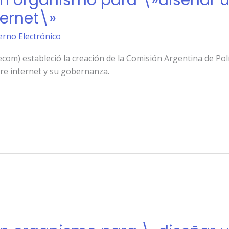
un organismo para \»diseñar u
ternet\»
erno Electrónico
om) estableció la creación de la Comisión Argentina de Polí
re internet y su gobernanza.