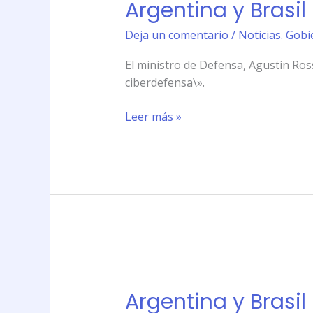
Argentina y Brasi
50
Brasil
años
profundizan
Deja un comentario
/
Noticias. Gobi
estrategias
en
El ministro de Defensa, Agustín Ros
\»ciberdefensa\»
ciberdefensa\».
Leer más »
Argentina
y
Argentina y Brasi
Brasil