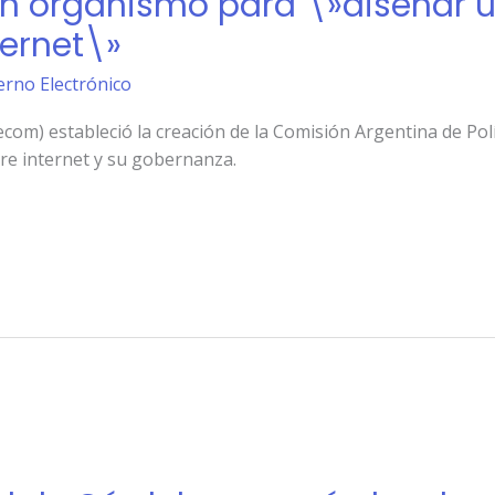
un organismo para \»diseñar u
ternet\»
erno Electrónico
om) estableció la creación de la Comisión Argentina de Polí
re internet y su gobernanza.