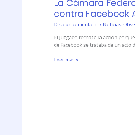
La Cámara Federa
Federal
de
contra Facebook A
Córdoba
revocó
Deja un comentario
/
Noticias. Obse
el
El Juzgado rechazó la acción porque
rechazo
de Facebook se trataba de un acto de
de
un
Leer más »
amparo
contra
Facebook
Argentina
basados
en
un
fallo
de
Argentina
hace
y