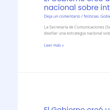
un
nacional sobre in
organismo
para
Deja un comentario
/
Noticias. Gobi
\»diseñar
La Secretaría de Comunicaciones (Sec
una
diseñar una estrategia nacional sob
estrategia
nacional
Leer más »
sobre
internet\»
El
Gobierno
creó