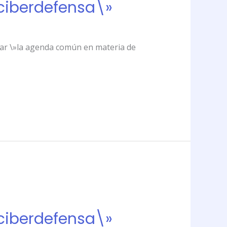
»ciberdefensa\»
omar \»la agenda común en materia de
»ciberdefensa\»