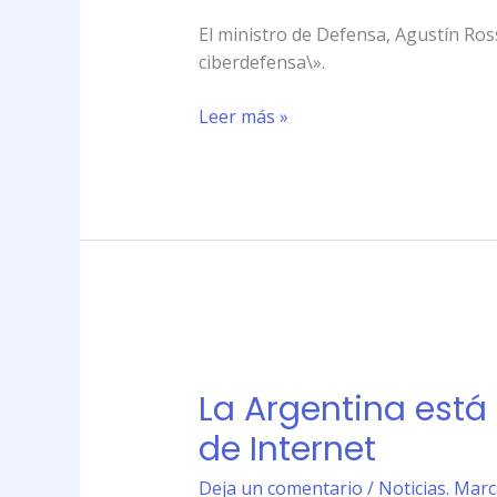
en
El ministro de Defensa, Agustín Ros
\»ciberdefensa\»
ciberdefensa\».
Leer más »
La
Argentina
La Argentina está
está
segunda
de Internet
en
la
Deja un comentario
/
Noticias. Mar