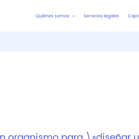
Quiénes somos
Servicios legales
Capa
un organismo para \»diseñar u