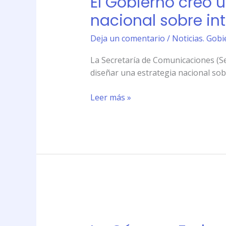
El Gobierno creó 
un
nacional sobre in
organismo
para
Deja un comentario
/
Noticias. Gobi
\»diseñar
La Secretaría de Comunicaciones (Sec
una
diseñar una estrategia nacional sob
estrategia
nacional
Leer más »
sobre
internet\»
La
Cámara