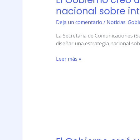
El Gobierno creó 
un
nacional sobre in
organismo
para
Deja un comentario
/
Noticias. Gobi
\»diseñar
La Secretaría de Comunicaciones (Sec
una
diseñar una estrategia nacional sob
estrategia
nacional
Leer más »
sobre
internet\»
El
Gobierno
creó