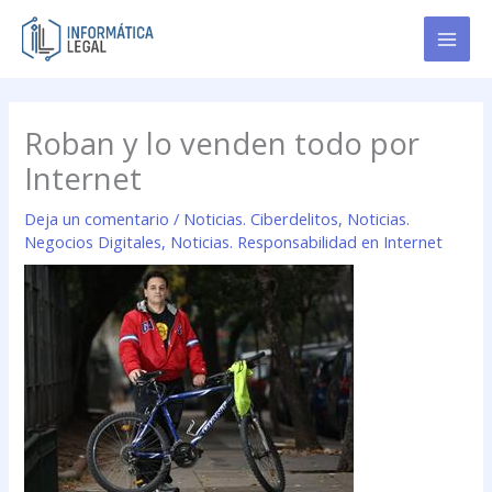
Ir
al
contenido
Roban y lo venden todo por
Internet
Deja un comentario
/
Noticias. Ciberdelitos
,
Noticias.
Negocios Digitales
,
Noticias. Responsabilidad en Internet