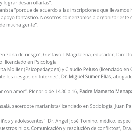
 lograr desarrollarlas”.
anista “porque de acuerdo a las inscripciones que llevamos
 un apoyo fantástico. Nosotros comenzamos a organizar este
 de mucha gente”.
 en zona de riesgo”, Gustavo J. Magdalena, educador, Directo
, licenciado en Psicología.
ta Mollier (Psicopedagoga) y Claudio Peluso (licenciado en G
nte los riesgos en Internet”,
Dr. Miguel Sumer Elías
, abogado
 con amor”. Plenario de 14.30 a 16,
Padre Mamerto Menap
salá, sacerdote marianista/licenciado en Sociología; Juan Pa
ños y adolescentes”, Dr. Angel José Tomino, médico, especial
nuestros hijos. Comunicación y resolución de conflictos”, D