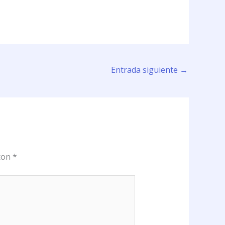
Entrada siguiente
→
 con
*