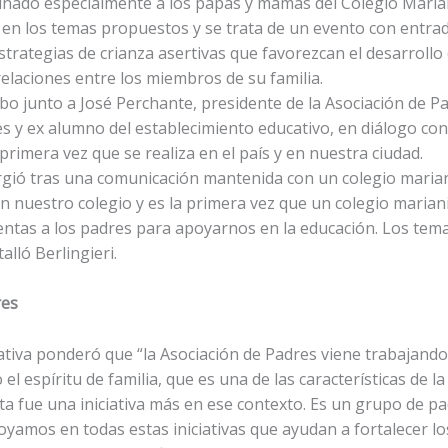
tinado especialmente a los papás y mamás del Colegio Mari
 en los temas propuestos y se trata de un evento con entrada
strategias de crianza asertivas que favorezcan el desarrollo
relaciones entre los miembros de su familia.
o junto a José Perchante, presidente de la Asociación de Pa
res y ex alumno del establecimiento educativo, en diálogo 
 primera vez que se realiza en el país y en nuestra ciudad.
rgió tras una comunicación mantenida con un colegio mariani
n nuestro colegio y es la primera vez que un colegio mariani
ntas a los padres para apoyarnos en la educación. Los tema
alló Berlingieri.
res
ativa ponderó que “la Asociación de Padres viene trabajand
 el espíritu de familia, que es una de las características de
ta fue una iniciativa más en ese contexto. Es un grupo de 
oyamos en todas estas iniciativas que ayudan a fortalecer los