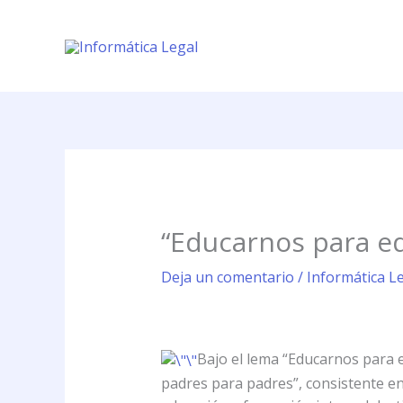
Ir
al
contenido
“Educarnos para ed
Deja un comentario
/
Informática Le
Bajo el lema “Educarnos para 
padres para padres”, consistente en