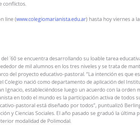
 conflictos.
n line (
www.colegiomarianista.edu.ar
) hasta hoy viernes a la
 del ´60 se encuentra desarrollando su loable tarea educativ
lrededor de mil alumnos en los tres niveles y se trata de man
rco del proyecto educativo-pastoral. “La intención es que est
l Colegio nació como departamento de aplicación del Instit
an Ignacio, estableciéndose luego un acuerdo con la orden m
nista en todo el mundo es la participación activa de todos s
cativo-pastoral está diseñado por todos”, puntualizó Berli
ción y Ciencias Sociales. El año pasado se graduó la última 
terior modalidad de Polimodal.