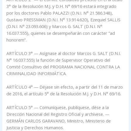
3° de la Resolución M.J. y D.H. N° 69/16 estará integrado
por los doctores Pablo PALAZZI (D.N.I. N° 21.586.348),
Gustavo PRESSMAN (D.N.I. N° 13.914.620), Ezequiel SALLIS
(D.N.I. N° 23.093.606) y Marcos G. SALT (D.N.I. N°
16.037.555), quienes se desempeñarán con carácter “ad
honorem”.
ARTÍCULO 3° — Asígnase al doctor Marcos G. SALT (D.N.I.
N° 16.037.555) la función de Supervisor Operativo del
Comité Consultivo del PROGRAMA NACIONAL CONTRA LA
CRIMINALIDAD INFORMÁTICA.
ARTÍCULO 4° — Déjase sin efecto, a partir del 11 de marzo
de 2016, el artículo 5° de la Resolución M.J. y D.H. N° 69/16.
ARTÍCULO 5° — Comuníquese, publíquese, dése a la
Dirección Nacional del Registro Oficial y archívese. —
GERMÁN CARLOS GARAVANO, Ministro, Ministerio de
Justicia y Derechos Humanos.