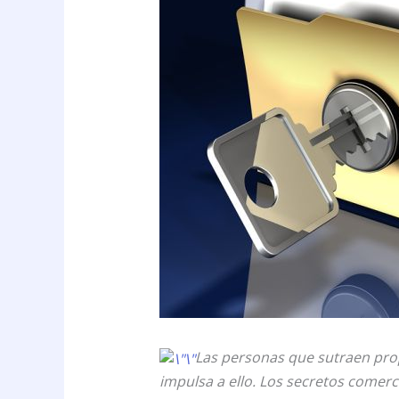
Las personas que sutraen prop
impulsa a ello. Los secretos comerc