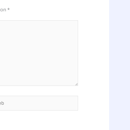
 con
*
b