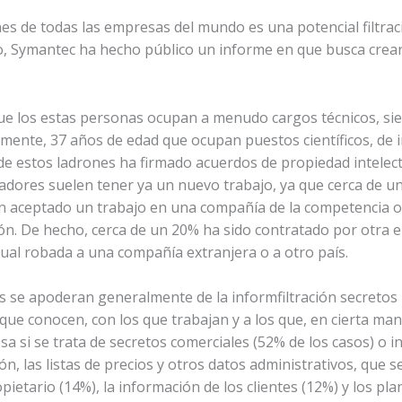
es de todas las empresas del mundo es una potencial filtrac
lo, Symantec ha hecho público un informe en que busca crear 
que los estas personas ocupan a menudo cargos técnicos, si
ente, 37 años de edad que ocupan puestos científicos, de i
 estos ladrones ha firmado acuerdos de propiedad intelectual
ajadores suelen tener ya un nuevo trabajo, ya que cerca de 
an aceptado un trabajo en una compañía de la competencia
ón. De hecho, cerca de un 20% ha sido contratado por otra e
tual robada a una compañía extranjera o a otro país.
os se apoderan generalmente de la informfiltración secretos
que conocen, con los que trabajan y a los que, en cierta ma
sa si se trata de secretos comerciales (52% de los casos) o
ón, las listas de precios y otros datos administrativos, que
pietario (14%), la información de los clientes (12%) y los pl