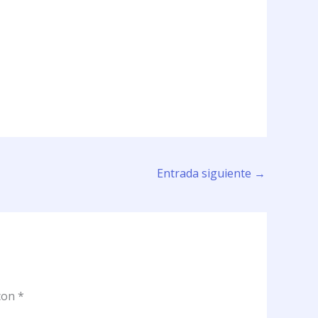
Entrada siguiente
→
 con
*